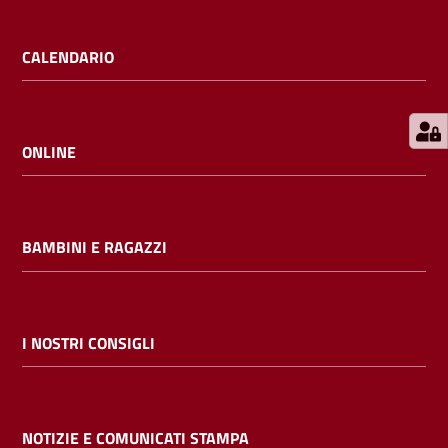
E
m
CALENDARIO
i
l
i
b
ONLINE
BAMBINI E RAGAZZI
Cerca nei
cataloghi
Chiedi al
I NOSTRI CONSIGLI
bibliotecario
Contatti
NOTIZIE E COMUNICATI STAMPA