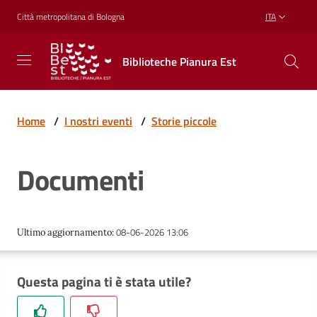
Vai al contenuto
Vai alla navigazione
Vai al footer
Città metropolitana di Bologna
ITA
Biblioteche
Biblioteche Pianura Est
Pianura
Est
CONOSCERE,
CREARE,
Home
/
I nostri eventi
/
Storie piccole
RICREARSI
Documenti
Biblioteche
08-06-2026 13:06
Ultimo aggiornamento
:
Cosa
offriamo
Questa pagina ti è stata utile?