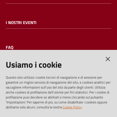
I NOSTRI EVENTI
FAQ
Usiamo i cookie
AMMINISTRAZIONE TRASPARENTE
Questo sito utilizza i cookie tecnici di navigazione e di sessione per
garantire un miglior servizio di navigazione del sito, e cookies analitici per
I dati personali pubblicati sono riutilizzabili solo alle condizioni
raccogliere informazioni sull'uso del sito da parte degli utenti. Utilizza
previste dalla direttiva comunitaria 2003/98/CE e dal d.lgs.
anche cookies di profilazione dell'utente per fini statistici. Per i cookie di
profilazione puoi decidere se abilitarli o meno cliccando sul pulsante
36/2006
'Impostazioni'. Per saperne di più, su come disabilitare i cookies oppure
abilitarne solo alcuni, consulta la nostra
Cookie Policy
.