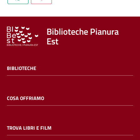
Trova
libri
e
film
Biblioteche Pianura
Est
Calendario
Online
BIBLIOTECHE
COSA OFFRIAMO
Bambini
e
TROVA LIBRI E FILM
ragazzi