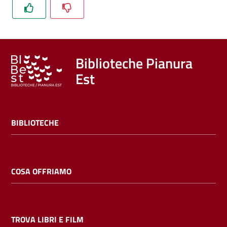
Trova
libri
e
film
Biblioteche Pianura
Est
Calendario
Online
BIBLIOTECHE
COSA OFFRIAMO
Bambini
e
ragazzi
TROVA LIBRI E FILM