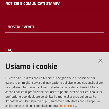
NOTIZIE E COMUNICATI STAMPA
I NOSTRI EVENTI
FAQ
Usiamo i cookie
AMMINISTRAZIONE TRASPARENTE
Questo sito utilizza i cookie tecnici di navigazione e di sessione per
garantire un miglior servizio di navigazione del sito, e cookies analitici per
I dati personali pubblicati sono riutilizzabili solo alle condizioni
raccogliere informazioni sull'uso del sito da parte degli utenti. Utilizza
previste dalla direttiva comunitaria 2003/98/CE e dal d.lgs.
anche cookies di profilazione dell'utente per fini statistici. Per i cookie di
profilazione puoi decidere se abilitarli o meno cliccando sul pulsante
36/2006
'Impostazioni'. Per saperne di più, su come disabilitare i cookies oppure
abilitarne solo alcuni, consulta la nostra
Cookie Policy
.