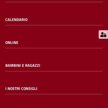
E
m
i
CALENDARIO
l
i
b
ONLINE
Cerca nei
BAMBINI E RAGAZZI
cataloghi
Chiedi al
bibliotecario
I NOSTRI CONSIGLI
Contatti