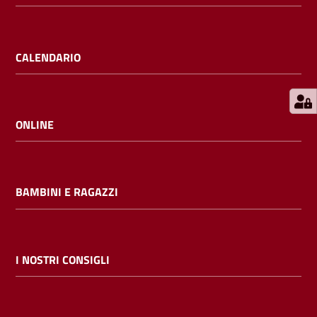
E
m
i
CALENDARIO
l
i
b
ONLINE
Cerca nei
BAMBINI E RAGAZZI
cataloghi
Chiedi al
bibliotecario
I NOSTRI CONSIGLI
Contatti