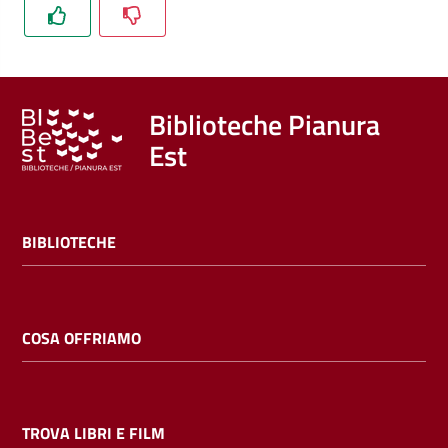
Trova
libri
e
film
Biblioteche Pianura
Est
Calendario
Online
BIBLIOTECHE
COSA OFFRIAMO
Bambini
e
ragazzi
TROVA LIBRI E FILM