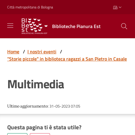
Vai al contenuto
Vai alla navigazione
Vai al footer
Città metropolitana di Bologna
ITA
Biblioteche
Biblioteche Pianura Est
Pianura
Est
CONOSCERE,
CREARE,
Home
/
I nostri eventi
/
RICREARSI
"Storie piccole" in biblioteca ragazzi a San Pietro in Casale
Multimedia
Biblioteche
Cosa
31-05-2023 07:05
Ultimo aggiornamento
:
offriamo
Questa pagina ti è stata utile?