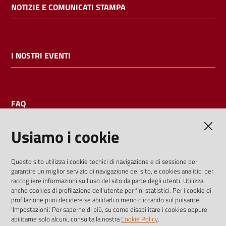
NOTIZIE E COMUNICATI STAMPA
I NOSTRI EVENTI
FAQ
Usiamo i cookie
AMMINISTRAZIONE TRASPARENTE
Questo sito utilizza i cookie tecnici di navigazione e di sessione per
garantire un miglior servizio di navigazione del sito, e cookies analitici per
I dati personali pubblicati sono riutilizzabili solo alle condizioni
raccogliere informazioni sull'uso del sito da parte degli utenti. Utilizza
previste dalla direttiva comunitaria 2003/98/CE e dal d.lgs.
anche cookies di profilazione dell'utente per fini statistici. Per i cookie di
profilazione puoi decidere se abilitarli o meno cliccando sul pulsante
36/2006
'Impostazioni'. Per saperne di più, su come disabilitare i cookies oppure
abilitarne solo alcuni, consulta la nostra
Cookie Policy
.