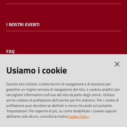
I NOSTRI EVENTI
FAQ
Usiamo i cookie
AMMINISTRAZIONE TRASPARENTE
Questo sito utilizza i cookie tecnici di navigazione e di sessione per
garantire un miglior servizio di navigazione del sito, e cookies analitici per
I dati personali pubblicati sono riutilizzabili solo alle condizioni
raccogliere informazioni sull'uso del sito da parte degli utenti. Utilizza
previste dalla direttiva comunitaria 2003/98/CE e dal d.lgs.
anche cookies di profilazione dell'utente per fini statistici. Per i cookie di
profilazione puoi decidere se abilitarli o meno cliccando sul pulsante
36/2006
'Impostazioni'. Per saperne di più, su come disabilitare i cookies oppure
abilitarne solo alcuni, consulta la nostra
Cookie Policy
.