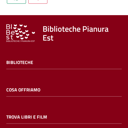
Trova
libri
e
film
Biblioteche Pianura
Est
Calendario
Online
BIBLIOTECHE
COSA OFFRIAMO
Bambini
e
TROVA LIBRI E FILM
ragazzi