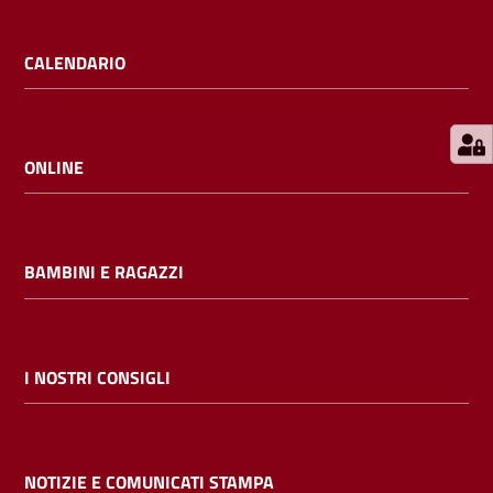
E
m
CALENDARIO
i
l
i
b
ONLINE
BAMBINI E RAGAZZI
Cerca nei
cataloghi
Chiedi al
I NOSTRI CONSIGLI
bibliotecario
Contatti
NOTIZIE E COMUNICATI STAMPA