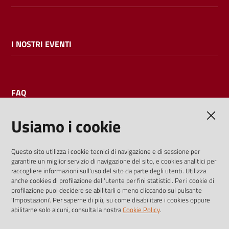
I NOSTRI EVENTI
FAQ
Usiamo i cookie
AMMINISTRAZIONE TRASPARENTE
Questo sito utilizza i cookie tecnici di navigazione e di sessione per
garantire un miglior servizio di navigazione del sito, e cookies analitici per
I dati personali pubblicati sono riutilizzabili solo alle condizioni
raccogliere informazioni sull'uso del sito da parte degli utenti. Utilizza
previste dalla direttiva comunitaria 2003/98/CE e dal d.lgs.
anche cookies di profilazione dell'utente per fini statistici. Per i cookie di
profilazione puoi decidere se abilitarli o meno cliccando sul pulsante
36/2006
'Impostazioni'. Per saperne di più, su come disabilitare i cookies oppure
abilitarne solo alcuni, consulta la nostra
Cookie Policy
.