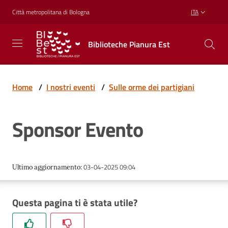
Vai al contenuto
Vai alla navigazione
Vai al footer
Città metropolitana di Bologna
ITA
Biblioteche
Biblioteche Pianura Est
Pianura
Est
CONOSCERE,
CREARE,
Home
/
I nostri eventi
/
Sulle orme dei partigiani
RICREARSI
Sponsor Evento
Biblioteche
03-04-2025 09:04
Ultimo aggiornamento
:
Cosa
offriamo
Questa pagina ti è stata utile?