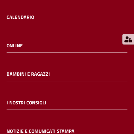
E
m
CALENDARIO
i
l
i
b
ONLINE
BAMBINI E RAGAZZI
Cerca nei
cataloghi
Chiedi al
I NOSTRI CONSIGLI
bibliotecario
Contatti
NOTIZIE E COMUNICATI STAMPA