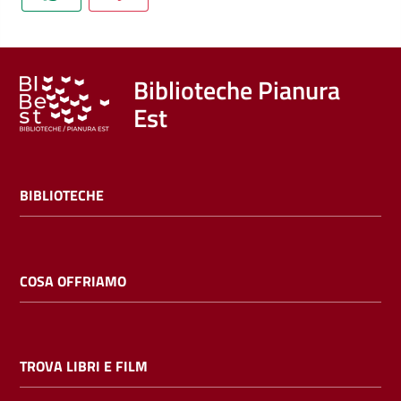
Trova
libri
e
film
Biblioteche Pianura
Est
Calendario
Online
BIBLIOTECHE
COSA OFFRIAMO
Bambini
e
TROVA LIBRI E FILM
ragazzi