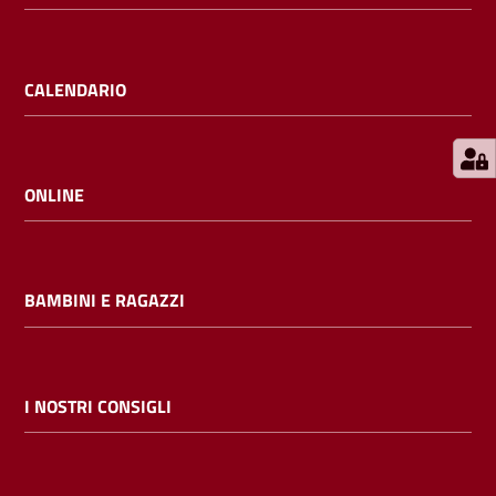
E
m
i
CALENDARIO
l
i
b
ONLINE
Cerca nei
BAMBINI E RAGAZZI
cataloghi
Chiedi al
bibliotecario
I NOSTRI CONSIGLI
Contatti