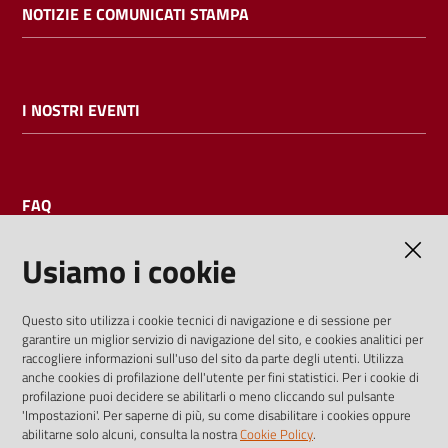
NOTIZIE E COMUNICATI STAMPA
I NOSTRI EVENTI
FAQ
Usiamo i cookie
AMMINISTRAZIONE TRASPARENTE
Questo sito utilizza i cookie tecnici di navigazione e di sessione per
garantire un miglior servizio di navigazione del sito, e cookies analitici per
I dati personali pubblicati sono riutilizzabili solo alle condizioni
raccogliere informazioni sull'uso del sito da parte degli utenti. Utilizza
previste dalla direttiva comunitaria 2003/98/CE e dal d.lgs.
anche cookies di profilazione dell'utente per fini statistici. Per i cookie di
profilazione puoi decidere se abilitarli o meno cliccando sul pulsante
36/2006
'Impostazioni'. Per saperne di più, su come disabilitare i cookies oppure
abilitarne solo alcuni, consulta la nostra
Cookie Policy
.