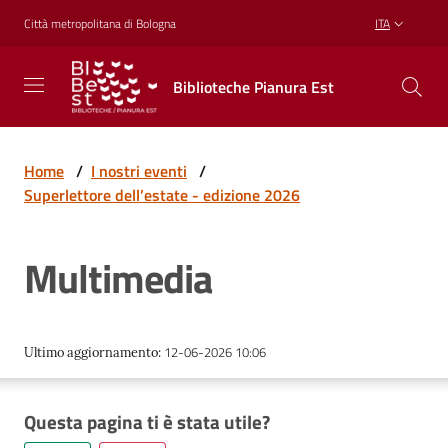
Vai al contenuto
Vai alla navigazione
Vai al footer
Città metropolitana di Bologna
ITA
Biblioteche
Biblioteche Pianura Est
Pianura
Est
CONOSCERE,
CREARE,
Home
/
I nostri eventi
/
RICREARSI
Superlettore dell’estate - edizione 2026
Multimedia
Biblioteche
Cosa
12-06-2026 10:06
Ultimo aggiornamento
:
offriamo
Questa pagina ti è stata utile?