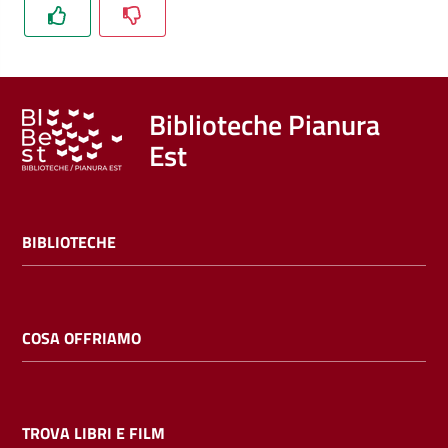
Trova
libri
e
film
Biblioteche Pianura
Est
Calendario
Online
BIBLIOTECHE
COSA OFFRIAMO
Bambini
e
ragazzi
TROVA LIBRI E FILM