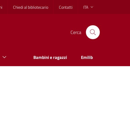
hi
Chiedi al bibliotecario
Contatti
ITA
Cerca
Bambini e ragazzi
Emilib