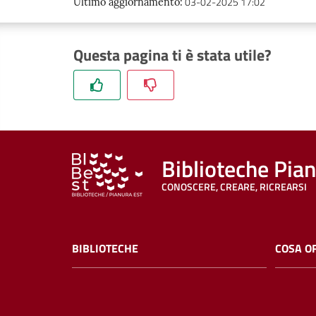
03-02-2025 17:02
Ultimo aggiornamento
:
Questa pagina ti è stata utile?
Biblioteche Pia
CONOSCERE, CREARE, RICREARSI
BIBLIOTECHE
COSA O