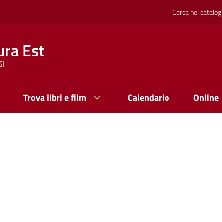
Cerca nei catalog
ura Est
SI
Trova libri e film
Calendario
Online