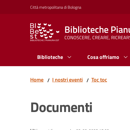
Vai al contenuto
Vai alla navigazione
Vai al footer
Città metropolitana di Bologna
Biblioteche Pian
CONOSCERE, CREARE, RICREAR
Biblioteche
Cosa offriamo
Home
I nostri eventi
Toc toc
/
/
Documenti