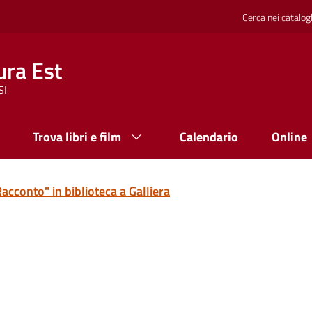
Cerca nei catalog
ura Est
SI
Trova libri e film
Calendario
Online
Racconto" in biblioteca a Galliera