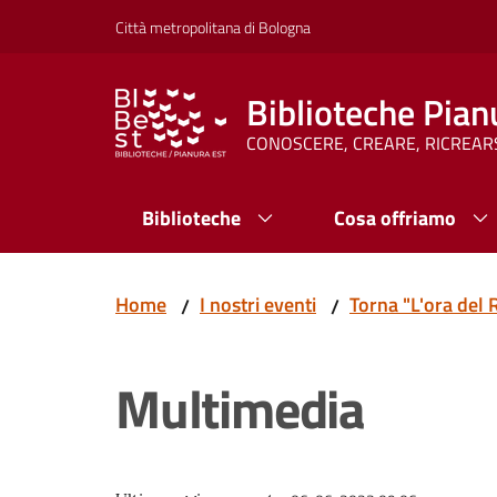
Vai al contenuto
Vai alla navigazione
Vai al footer
Città metropolitana di Bologna
Biblioteche Pian
CONOSCERE, CREARE, RICREAR
Biblioteche
Cosa offriamo
Home
I nostri eventi
Torna "L'ora del 
/
/
Multimedia