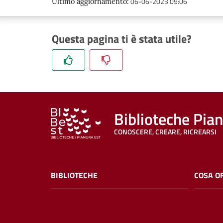
06-06-2023 09:06
Ultimo aggiornamento
:
Questa pagina ti è stata utile?
Biblioteche Pia
CONOSCERE, CREARE, RICREARSI
BIBLIOTECHE
COSA O