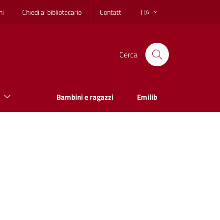
hi
Chiedi al bibliotecario
Contatti
ITA
Cerca
Bambini e ragazzi
Emilib