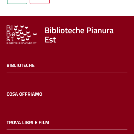
Trova
libri
e
film
Biblioteche Pianura
Est
Calendario
Online
BIBLIOTECHE
COSA OFFRIAMO
Bambini
e
TROVA LIBRI E FILM
ragazzi