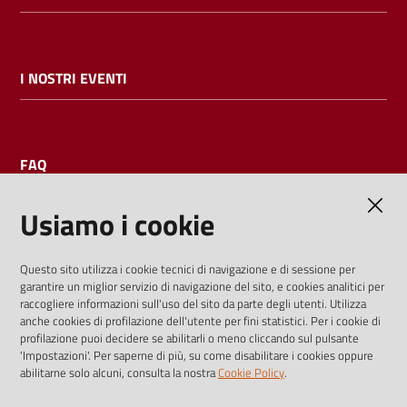
I NOSTRI EVENTI
FAQ
Usiamo i cookie
AMMINISTRAZIONE TRASPARENTE
Questo sito utilizza i cookie tecnici di navigazione e di sessione per
garantire un miglior servizio di navigazione del sito, e cookies analitici per
I dati personali pubblicati sono riutilizzabili solo alle condizioni
raccogliere informazioni sull'uso del sito da parte degli utenti. Utilizza
previste dalla direttiva comunitaria 2003/98/CE e dal d.lgs.
anche cookies di profilazione dell'utente per fini statistici. Per i cookie di
profilazione puoi decidere se abilitarli o meno cliccando sul pulsante
36/2006
'Impostazioni'. Per saperne di più, su come disabilitare i cookies oppure
abilitarne solo alcuni, consulta la nostra
Cookie Policy
.