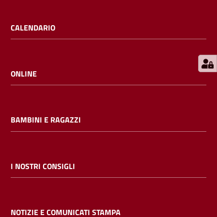
E
m
CALENDARIO
i
l
i
b
ONLINE
BAMBINI E RAGAZZI
Cerca nei
cataloghi
Chiedi al
I NOSTRI CONSIGLI
bibliotecario
Contatti
NOTIZIE E COMUNICATI STAMPA