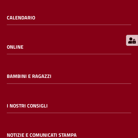
E
m
CALENDARIO
i
l
i
b
ONLINE
BAMBINI E RAGAZZI
Cerca nei
cataloghi
Chiedi al
I NOSTRI CONSIGLI
bibliotecario
Contatti
NOTIZIE E COMUNICATI STAMPA