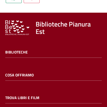
Trova
libri
e
film
Biblioteche Pianura
Est
Calendario
Online
BIBLIOTECHE
COSA OFFRIAMO
Bambini
e
TROVA LIBRI E FILM
ragazzi