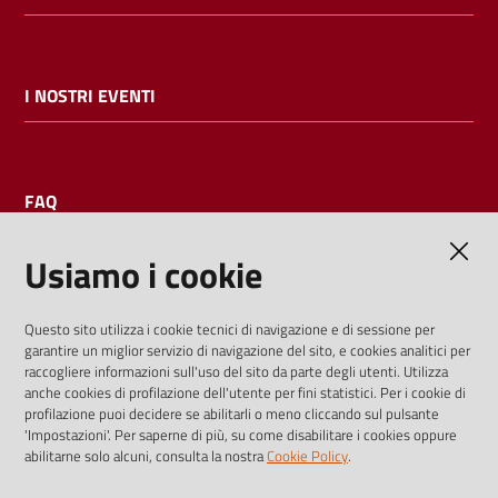
I NOSTRI EVENTI
FAQ
Usiamo i cookie
AMMINISTRAZIONE TRASPARENTE
Questo sito utilizza i cookie tecnici di navigazione e di sessione per
garantire un miglior servizio di navigazione del sito, e cookies analitici per
I dati personali pubblicati sono riutilizzabili solo alle condizioni
raccogliere informazioni sull'uso del sito da parte degli utenti. Utilizza
previste dalla direttiva comunitaria 2003/98/CE e dal d.lgs.
anche cookies di profilazione dell'utente per fini statistici. Per i cookie di
profilazione puoi decidere se abilitarli o meno cliccando sul pulsante
36/2006
'Impostazioni'. Per saperne di più, su come disabilitare i cookies oppure
abilitarne solo alcuni, consulta la nostra
Cookie Policy
.