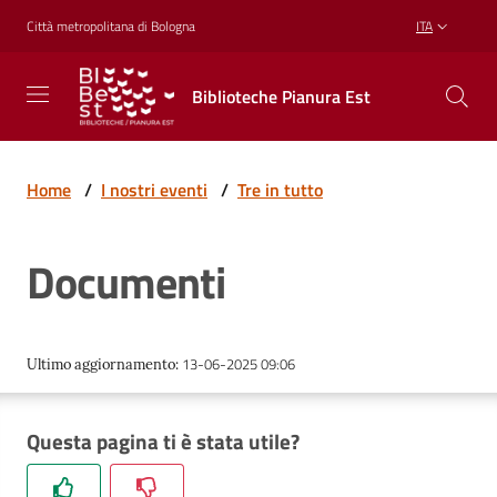
Vai al contenuto
Vai alla navigazione
Vai al footer
Città metropolitana di Bologna
ITA
Biblioteche
Biblioteche Pianura Est
Pianura
Est
CONOSCERE,
CREARE,
Home
/
I nostri eventi
/
Tre in tutto
RICREARSI
Documenti
Biblioteche
13-06-2025 09:06
Ultimo aggiornamento
:
Cosa
offriamo
Questa pagina ti è stata utile?