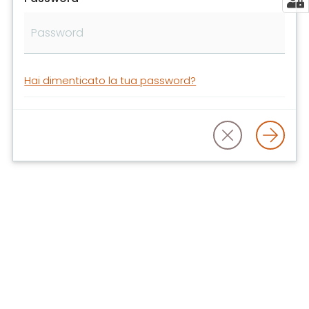
libri
e
film
Calendario
Hai dimenticato la tua password?
Online
Bambini
e
ragazzi
E
m
i