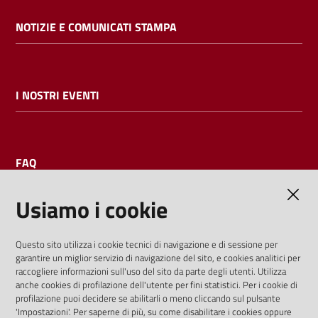
NOTIZIE E COMUNICATI STAMPA
I NOSTRI EVENTI
FAQ
Usiamo i cookie
AMMINISTRAZIONE TRASPARENTE
Questo sito utilizza i cookie tecnici di navigazione e di sessione per
garantire un miglior servizio di navigazione del sito, e cookies analitici per
I dati personali pubblicati sono riutilizzabili solo alle condizioni
raccogliere informazioni sull'uso del sito da parte degli utenti. Utilizza
previste dalla direttiva comunitaria 2003/98/CE e dal d.lgs.
anche cookies di profilazione dell'utente per fini statistici. Per i cookie di
profilazione puoi decidere se abilitarli o meno cliccando sul pulsante
36/2006
'Impostazioni'. Per saperne di più, su come disabilitare i cookies oppure