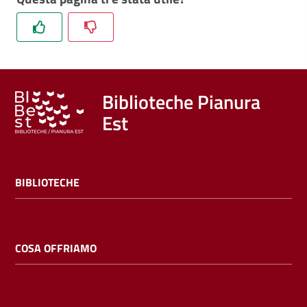
Trova
libri
e
film
Biblioteche Pianura
Calendario
Est
Online
BIBLIOTECHE
COSA OFFRIAMO
Bambini
e
ragazzi