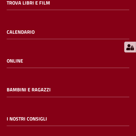
TROVA LIBRI E FILM
E
m
i
l
CALENDARIO
i
b
ONLINE
Cerca nei
cataloghi
BAMBINI E RAGAZZI
Chiedi al
bibliotecario
I NOSTRI CONSIGLI
Contatti