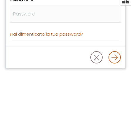
libri
e
film
Calendario
Hai dimenticato la tua password?
Online
Bambini
e
ragazzi
E
m
i