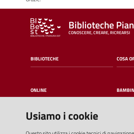
Biblioteche Pia
CONOSCERE, CREARE, RICREARSI
BIBLIOTECHE
COSA O
ONLINE
BAMBIN
Usiamo i cookie
I NOSTRI EVENTI
FAQ
Questo sito utilizza i cookie tecnici di navigazione