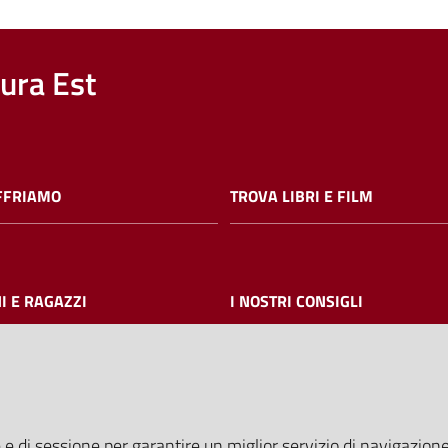
nura Est
FFRIAMO
TROVA LIBRI E FILM
I E RAGAZZI
I NOSTRI CONSIGLI
AMMINISTRAZIONE TRASPARE
 e di sessione per garantire un miglior servizio di navigazione 