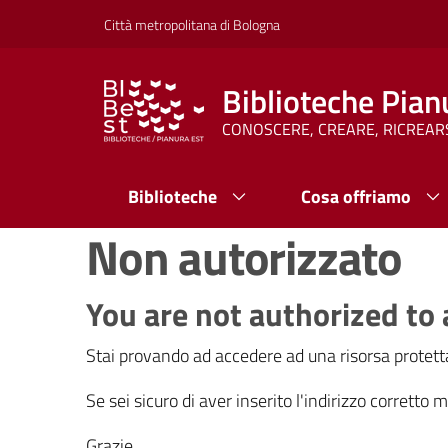
Vai al contenuto
Vai alla navigazione
Vai al footer
Città metropolitana di Bologna
Biblioteche Pian
CONOSCERE, CREARE, RICREAR
Biblioteche
Cosa offriamo
Non autorizzato
You are not authorized to 
Stai provando ad accedere ad una risorsa protetta
Se sei sicuro di aver inserito l'indirizzo corretto
Grazie.