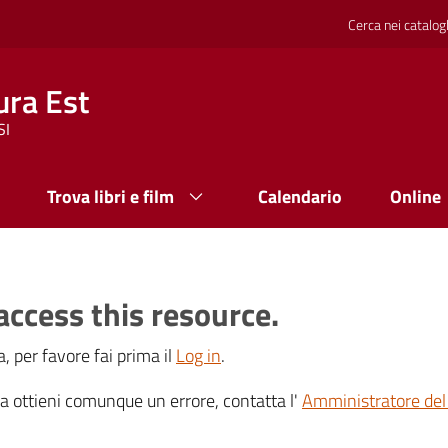
Cerca nei catalog
ura Est
SI
Trova libri e film
Calendario
Online
access this resource.
, per favore fai prima il
Log in
.
 ma ottieni comunque un errore, contatta l'
Amministratore del 