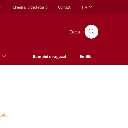
hi
Chiedi al bibliotecario
Contatti
ITA
Cerca
Bambini e ragazzi
Emilib
sito
.