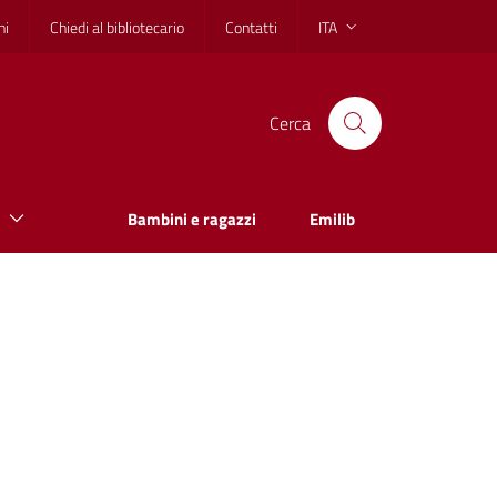
hi
Chiedi al bibliotecario
Contatti
ITA
Cerca
Bambini e ragazzi
Emilib