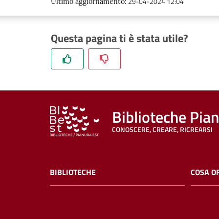
29-04-2024 12:04
Ultimo aggiornamento
:
Questa pagina ti è stata utile?
Biblioteche Pia
CONOSCERE, CREARE, RICREARSI
BIBLIOTECHE
COSA O