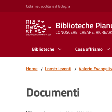
Vai al contenuto
Vai alla navigazione
Vai al footer
Città metropolitana di Bologna
Biblioteche Pian
CONOSCERE, CREARE, RICREAR
Biblioteche
Cosa offriamo
Home
I nostri eventi
Valerio Evangelis
/
/
Documenti