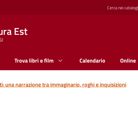
Cerca nei catalog
ura Est
SI
Trova libri e film
Calendario
Online
ti: una narrazione tra immaginario, roghi e inquisizioni