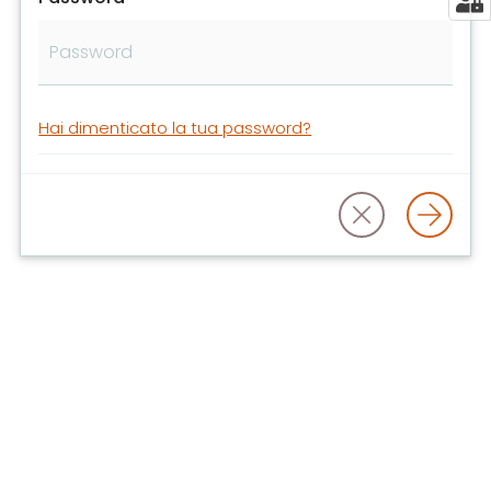
libri
e
film
Calendario
Hai dimenticato la tua password?
Online
Bambini
e
ragazzi
E
m
i