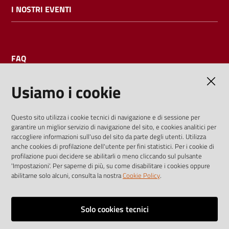
I NOSTRI EVENTI
FAQ
Usiamo i cookie
AMMINISTRAZIONE TRASPARENTE
Questo sito utilizza i cookie tecnici di navigazione e di sessione per
garantire un miglior servizio di navigazione del sito, e cookies analitici per
I dati personali pubblicati sono riutilizzabili solo alle condizioni
raccogliere informazioni sull'uso del sito da parte degli utenti. Utilizza
previste dalla direttiva comunitaria 2003/98/CE e dal d.lgs.
anche cookies di profilazione dell'utente per fini statistici. Per i cookie di
profilazione puoi decidere se abilitarli o meno cliccando sul pulsante
36/2006
'Impostazioni'. Per saperne di più, su come disabilitare i cookies oppure
abilitarne solo alcuni, consulta la nostra
Cookie Policy
.
Vai alla pagina
Media policy
Solo cookies tecnici
Note legali