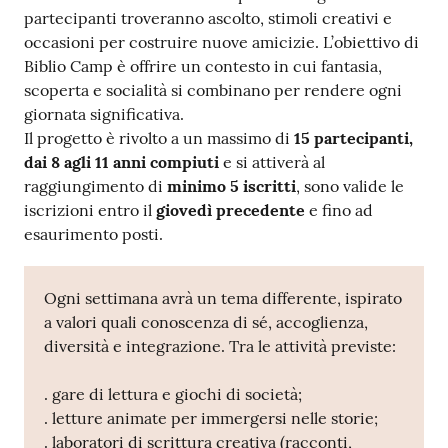
E
partecipanti troveranno ascolto, stimoli creativi e
m
occasioni per costruire nuove amicizie. L’obiettivo di
i
Biblio Camp è offrire un contesto in cui fantasia,
l
scoperta e socialità si combinano per rendere ogni
i
giornata significativa.
b
Il progetto è rivolto a un massimo di
15 partecipanti,
dai 8 agli 11 anni compiuti
e si attiverà al
raggiungimento di
minimo 5 iscritti
, sono valide le
iscrizioni entro il
giovedì precedente
e fino ad
esaurimento posti.
Cerca nei
cataloghi
Ogni settimana avrà un tema differente, ispirato
a valori quali conoscenza di sé, accoglienza,
Chiedi al
diversità e integrazione. Tra le attività previste:
bibliotecario
. gare di lettura e giochi di società;
Contatti
. letture animate per immergersi nelle storie;
. laboratori di scrittura creativa (racconti,