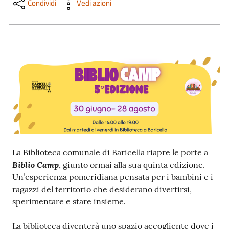
Trova
Condividi
Vedi azioni
libri
e
film
Calendario
Online
La Biblioteca comunale di Baricella riapre le porte a
Biblio Camp
, giunto ormai alla sua quinta edizione.
Un’esperienza pomeridiana pensata per i bambini e i
Bambini
ragazzi del territorio che desiderano divertirsi,
e
sperimentare e stare insieme.
ragazzi
La biblioteca diventerà uno spazio accogliente dove i