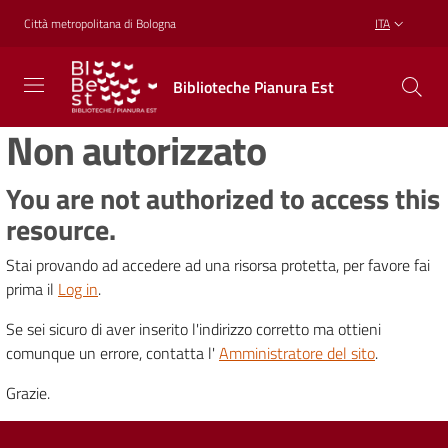
Vai al contenuto
Vai alla navigazione
Vai al footer
Città metropolitana di Bologna
ITA
Biblioteche
Biblioteche Pianura Est
Pianura
Est
Non autorizzato
CONOSCERE,
CREARE,
RICREARSI
You are not authorized to access this
resource.
Stai provando ad accedere ad una risorsa protetta, per favore fai
Biblioteche
prima il
Log in
.
Se sei sicuro di aver inserito l'indirizzo corretto ma ottieni
Cosa
comunque un errore, contatta l'
Amministratore del sito
.
offriamo
Grazie.