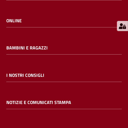
E
m
i
ONLINE
l
i
b
BAMBINI E RAGAZZI
Cerca nei
I NOSTRI CONSIGLI
cataloghi
Chiedi al
NOTIZIE E COMUNICATI STAMPA
bibliotecario
Contatti