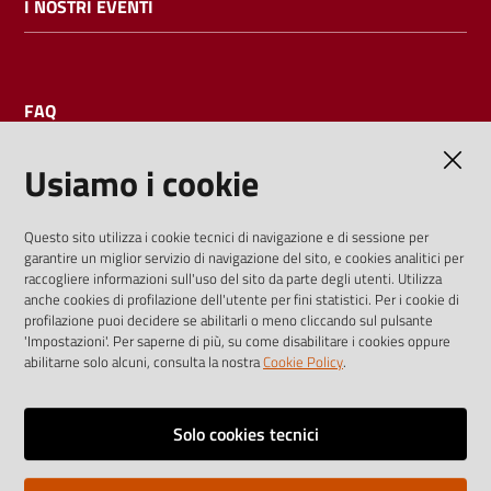
I NOSTRI EVENTI
FAQ
Usiamo i cookie
AMMINISTRAZIONE TRASPARENTE
Questo sito utilizza i cookie tecnici di navigazione e di sessione per
garantire un miglior servizio di navigazione del sito, e cookies analitici per
I dati personali pubblicati sono riutilizzabili solo alle condizioni
raccogliere informazioni sull'uso del sito da parte degli utenti. Utilizza
previste dalla direttiva comunitaria 2003/98/CE e dal d.lgs.
anche cookies di profilazione dell'utente per fini statistici. Per i cookie di
profilazione puoi decidere se abilitarli o meno cliccando sul pulsante
36/2006
'Impostazioni'. Per saperne di più, su come disabilitare i cookies oppure
abilitarne solo alcuni, consulta la nostra
Cookie Policy
.
Vai alla pagina
Media policy
Solo cookies tecnici
Note legali