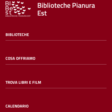
Trova
Biblioteche Pianura
libri
Est
e
film
BIBLIOTECHE
Calendario
Online
COSA OFFRIAMO
TROVA LIBRI E FILM
Bambini
e
ragazzi
CALENDARIO