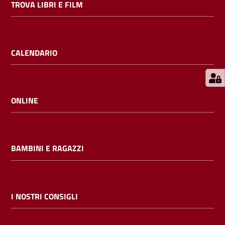
TROVA LIBRI E FILM
E
m
i
l
CALENDARIO
i
b
ONLINE
Cerca nei
cataloghi
BAMBINI E RAGAZZI
Chiedi al
bibliotecario
I NOSTRI CONSIGLI
Contatti