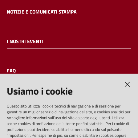
NOTIZIE E COMUNICATI STAMPA
I NOSTRI EVENTI
FAQ
Usiamo i cookie
AMMINISTRAZIONE TRASPARENTE
Questo sito utilizza i cookie tecnici di navigazione e di sessione per
garantire un miglior servizio di navigazione del sito, e cookies analitici per
I dati personali pubblicati sono riutilizzabili solo alle condizioni
raccogliere informazioni sull'uso del sito da parte degli utenti. Utilizza
previste dalla direttiva comunitaria 2003/98/CE e dal d.lgs.
anche cookies di profilazione dell'utente per fini statistici. Per i cookie di
profilazione puoi decidere se abilitarli o meno cliccando sul pulsante
36/2006
'Impostazioni'. Per saperne di più, su come disabilitare i cookies oppure