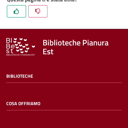
Trova
libri
e
film
Biblioteche Pianura
Calendario
Est
Online
BIBLIOTECHE
COSA OFFRIAMO
Bambini
e
ragazzi