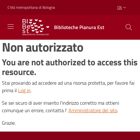
Vai al contenuto
Vai alla navigazione
Vai al footer
Città metropolitana di Bologna
ITA
Biblioteche
Biblioteche Pianura Est
Pianura
Est
Non autorizzato
CONOSCERE,
CREARE,
RICREARSI
You are not authorized to access this
resource.
Stai provando ad accedere ad una risorsa protetta, per favore fai
Biblioteche
prima il
Log in
.
Se sei sicuro di aver inserito l'indirizzo corretto ma ottieni
Cosa
comunque un errore, contatta l'
Amministratore del sito
.
offriamo
Grazie.