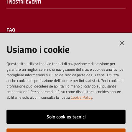
I NOSTRI EVENTI
FAQ
Usiamo i cookie
AMMINISTRAZIONE TRASPARENTE
Questo sito utilizza i cookie tecnici di navigazione e di sessione per
garantire un miglior servizio di navigazione del sito, e cookies analitici per
I dati personali pubblicati sono riutilizzabili solo alle condizioni
raccogliere informazioni sull'uso del sito da parte degli utenti. Utilizza
previste dalla direttiva comunitaria 2003/98/CE e dal d.lgs.
anche cookies di profilazione dell'utente per fini statistici. Per i cookie di
profilazione puoi decidere se abilitarli o meno cliccando sul pulsante
36/2006
'Impostazioni'. Per saperne di più, su come disabilitare i cookies oppure
abilitarne solo alcuni, consulta la nostra
Cookie Policy
.
Vai alla pagina
Media policy
Solo cookies tecnici
Note legali