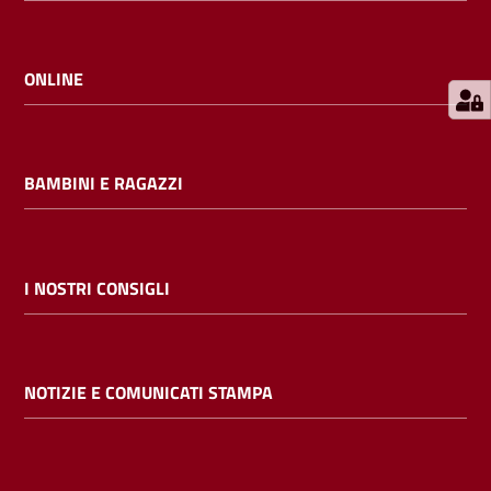
E
m
i
ONLINE
l
i
b
BAMBINI E RAGAZZI
Cerca nei
I NOSTRI CONSIGLI
cataloghi
Chiedi al
NOTIZIE E COMUNICATI STAMPA
bibliotecario
Contatti