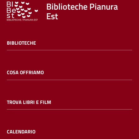
Trova
Biblioteche Pianura
libri
Est
e
film
BIBLIOTECHE
Calendario
Online
COSA OFFRIAMO
TROVA LIBRI E FILM
Bambini
e
ragazzi
CALENDARIO