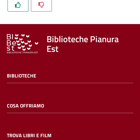
Trova
libri
e
film
Biblioteche Pianura
Est
Calendario
Online
BIBLIOTECHE
COSA OFFRIAMO
Bambini
e
ragazzi
TROVA LIBRI E FILM