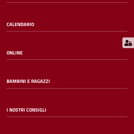
E
m
i
CALENDARIO
l
i
b
ONLINE
Cerca nei
BAMBINI E RAGAZZI
cataloghi
Chiedi al
bibliotecario
I NOSTRI CONSIGLI
Contatti