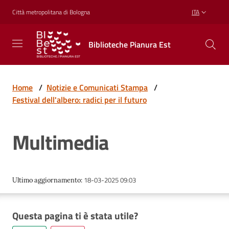
Vai al contenuto
Vai alla navigazione
Vai al footer
Città metropolitana di Bologna
ITA
Biblioteche
Biblioteche Pianura Est
Pianura
Est
CONOSCERE,
CREARE,
Home
/
Notizie e Comunicati Stampa
/
RICREARSI
Festival dell'albero: radici per il futuro
Multimedia
Biblioteche
Cosa
18-03-2025 09:03
Ultimo aggiornamento
:
offriamo
Questa pagina ti è stata utile?