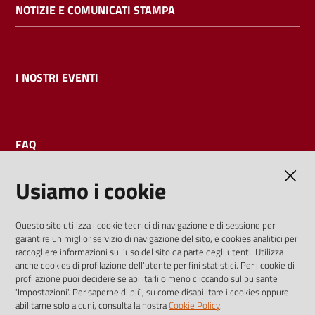
NOTIZIE E COMUNICATI STAMPA
I NOSTRI EVENTI
FAQ
Usiamo i cookie
AMMINISTRAZIONE TRASPARENTE
Questo sito utilizza i cookie tecnici di navigazione e di sessione per
garantire un miglior servizio di navigazione del sito, e cookies analitici per
I dati personali pubblicati sono riutilizzabili solo alle condizioni
raccogliere informazioni sull'uso del sito da parte degli utenti. Utilizza
previste dalla direttiva comunitaria 2003/98/CE e dal d.lgs.
anche cookies di profilazione dell'utente per fini statistici. Per i cookie di
profilazione puoi decidere se abilitarli o meno cliccando sul pulsante
36/2006
'Impostazioni'. Per saperne di più, su come disabilitare i cookies oppure
abilitarne solo alcuni, consulta la nostra
Cookie Policy
.