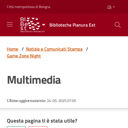
Vai al contenuto
Vai alla navigazione
Vai al footer
Città metropolitana di Bologna
ITA
Biblioteche
Biblioteche Pianura Est
Pianura
Est
CONOSCERE,
CREARE,
Home
/
Notizie e Comunicati Stampa
/
RICREARSI
Game Zone Night
Multimedia
Biblioteche
Cosa
24-05-2025 07:05
Ultimo aggiornamento
:
offriamo
Questa pagina ti è stata utile?