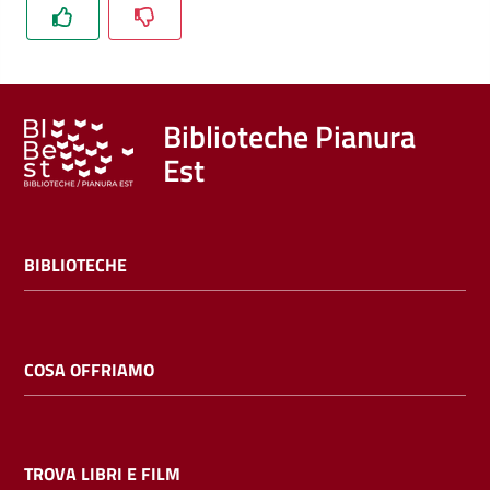
Trova
libri
e
film
Biblioteche Pianura
Est
Calendario
Online
BIBLIOTECHE
COSA OFFRIAMO
Bambini
e
ragazzi
TROVA LIBRI E FILM