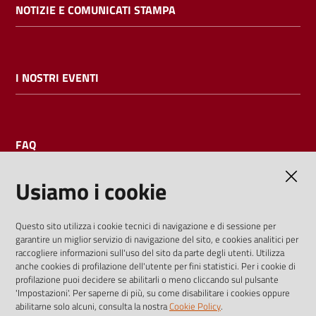
NOTIZIE E COMUNICATI STAMPA
I NOSTRI EVENTI
FAQ
Usiamo i cookie
AMMINISTRAZIONE TRASPARENTE
Questo sito utilizza i cookie tecnici di navigazione e di sessione per
garantire un miglior servizio di navigazione del sito, e cookies analitici per
I dati personali pubblicati sono riutilizzabili solo alle condizioni
raccogliere informazioni sull'uso del sito da parte degli utenti. Utilizza
previste dalla direttiva comunitaria 2003/98/CE e dal d.lgs.
anche cookies di profilazione dell'utente per fini statistici. Per i cookie di
profilazione puoi decidere se abilitarli o meno cliccando sul pulsante
36/2006
'Impostazioni'. Per saperne di più, su come disabilitare i cookies oppure
abilitarne solo alcuni, consulta la nostra
Cookie Policy
.