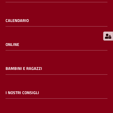
E
m
i
CALENDARIO
l
i
b
ONLINE
Cerca nei
BAMBINI E RAGAZZI
cataloghi
Chiedi al
bibliotecario
I NOSTRI CONSIGLI
Contatti