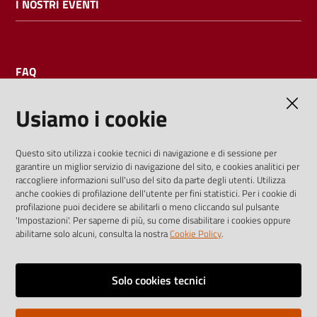
I NOSTRI EVENTI
FAQ
Usiamo i cookie
AMMINISTRAZIONE TRASPARENTE
Questo sito utilizza i cookie tecnici di navigazione e di sessione per
garantire un miglior servizio di navigazione del sito, e cookies analitici per
I dati personali pubblicati sono riutilizzabili solo alle condizioni
raccogliere informazioni sull'uso del sito da parte degli utenti. Utilizza
previste dalla direttiva comunitaria 2003/98/CE e dal d.lgs.
anche cookies di profilazione dell'utente per fini statistici. Per i cookie di
profilazione puoi decidere se abilitarli o meno cliccando sul pulsante
36/2006
'Impostazioni'. Per saperne di più, su come disabilitare i cookies oppure
abilitarne solo alcuni, consulta la nostra
Cookie Policy
.
Vai alla pagina
Media policy
Solo cookies tecnici
Note legali