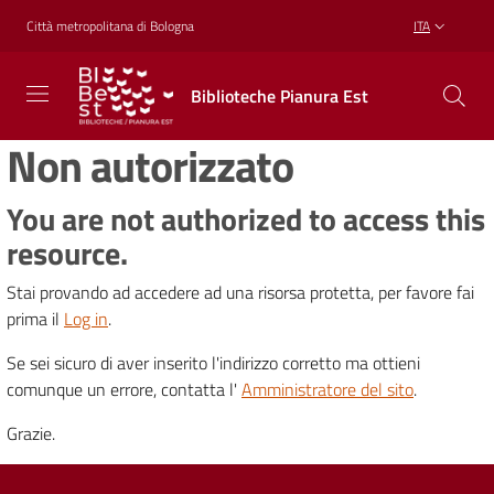
Vai al contenuto
Vai alla navigazione
Vai al footer
Città metropolitana di Bologna
ITA
Biblioteche
Biblioteche Pianura Est
Pianura
Est
Non autorizzato
CONOSCERE,
CREARE,
RICREARSI
You are not authorized to access this
resource.
Stai provando ad accedere ad una risorsa protetta, per favore fai
Biblioteche
prima il
Log in
.
Se sei sicuro di aver inserito l'indirizzo corretto ma ottieni
Cosa
comunque un errore, contatta l'
Amministratore del sito
.
offriamo
Grazie.