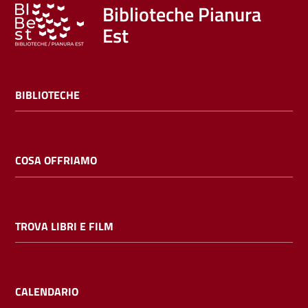
Trova
Biblioteche Pianura
libri
Est
e
film
BIBLIOTECHE
Calendario
Online
COSA OFFRIAMO
TROVA LIBRI E FILM
Bambini
e
ragazzi
CALENDARIO