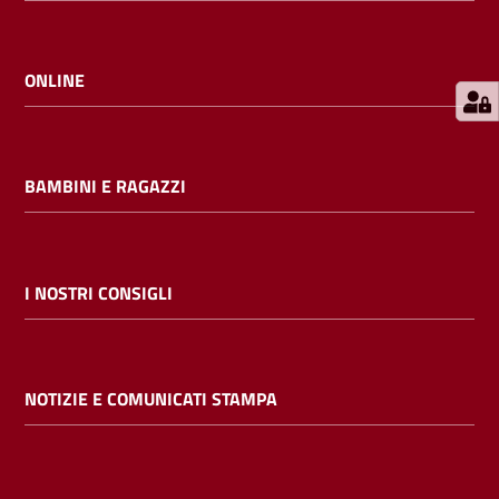
E
m
i
ONLINE
l
i
b
BAMBINI E RAGAZZI
Cerca nei
I NOSTRI CONSIGLI
cataloghi
Chiedi al
NOTIZIE E COMUNICATI STAMPA
bibliotecario
Contatti