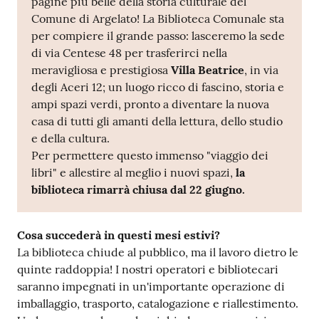
pagine più belle della storia culturale del
E
Comune di Argelato! La Biblioteca Comunale sta
m
per compiere il grande passo: lasceremo la sede
i
di via Centese 48 per trasferirci nella
l
meravigliosa e prestigiosa
Villa Beatrice
, in via
i
degli Aceri 12; un luogo ricco di fascino, storia e
b
ampi spazi verdi, pronto a diventare la nuova
casa di tutti gli amanti della lettura, dello studio
e della cultura.
Per permettere questo immenso "viaggio dei
libri" e allestire al meglio i nuovi spazi,
la
Cerca nei
biblioteca rimarrà chiusa
dal 22 giugno.
cataloghi
Cosa succederà in questi mesi estivi?
Chiedi al
La biblioteca chiude al pubblico, ma il lavoro dietro le
bibliotecario
quinte raddoppia! I nostri operatori e bibliotecari
saranno impegnati in un'importante operazione di
Contatti
imballaggio, trasporto, catalogazione e riallestimento.