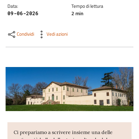
Trova
Data
:
Tempo di lettura
libri
2
min
09-06-2026
e
film
Condividi
Vedi azioni
Calendario
Online
Bambini
e
ragazzi
Ci prepariamo a scrivere insieme una delle