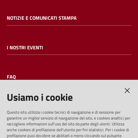
NOTIZIE E COMUNICATI STAMPA
I NOSTRI EVENTI
FAQ
Usiamo i cookie
AMMINISTRAZIONE TRASPARENTE
Questo sito utilizza i cookie tecnici di navigazione e di sessione per
garantire un miglior servizio di navigazione del sito, e cookies analitici per
I dati personali pubblicati sono riutilizzabili solo alle condizioni
raccogliere informazioni sull'uso del sito da parte degli utenti. Utilizza
previste dalla direttiva comunitaria 2003/98/CE e dal d.lgs.
anche cookies di profilazione dell'utente per fini statistici. Per i cookie di
profilazione puoi decidere se abilitarli o meno cliccando sul pulsante
36/2006