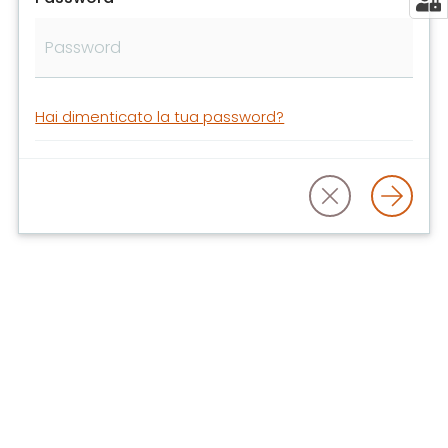
libri
e
film
Calendario
Hai dimenticato la tua password?
Online
Bambini
e
ragazzi
E
m
i