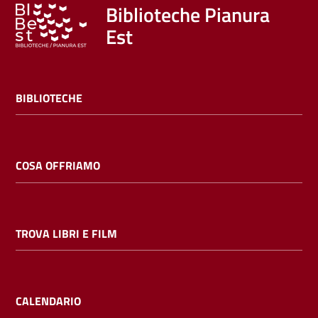
Trova
Biblioteche Pianura
libri
Est
e
film
BIBLIOTECHE
Calendario
Online
COSA OFFRIAMO
TROVA LIBRI E FILM
Bambini
e
ragazzi
CALENDARIO