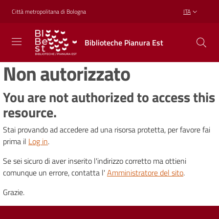
Vai al contenuto
Vai alla navigazione
Vai al footer
Città metropolitana di Bologna
ITA
Biblioteche
Biblioteche Pianura Est
Pianura
Est
Non autorizzato
CONOSCERE,
CREARE,
RICREARSI
You are not authorized to access this
resource.
Stai provando ad accedere ad una risorsa protetta, per favore fai
Biblioteche
prima il
Log in
.
Se sei sicuro di aver inserito l'indirizzo corretto ma ottieni
Cosa
comunque un errore, contatta l'
Amministratore del sito
.
offriamo
Grazie.