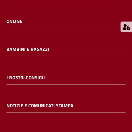
E
m
i
ONLINE
l
i
b
BAMBINI E RAGAZZI
Cerca nei
I NOSTRI CONSIGLI
cataloghi
Chiedi al
NOTIZIE E COMUNICATI STAMPA
bibliotecario
Contatti