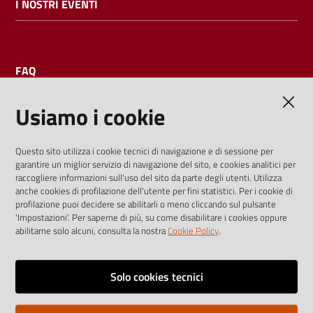
I NOSTRI EVENTI
FAQ
Usiamo i cookie
AMMINISTRAZIONE TRASPARENTE
Questo sito utilizza i cookie tecnici di navigazione e di sessione per
garantire un miglior servizio di navigazione del sito, e cookies analitici per
I dati personali pubblicati sono riutilizzabili solo alle condizioni
raccogliere informazioni sull'uso del sito da parte degli utenti. Utilizza
previste dalla direttiva comunitaria 2003/98/CE e dal d.lgs.
anche cookies di profilazione dell'utente per fini statistici. Per i cookie di
profilazione puoi decidere se abilitarli o meno cliccando sul pulsante
36/2006
'Impostazioni'. Per saperne di più, su come disabilitare i cookies oppure
abilitarne solo alcuni, consulta la nostra
Cookie Policy
.
Vai alla pagina
Media policy
Solo cookies tecnici
Note legali