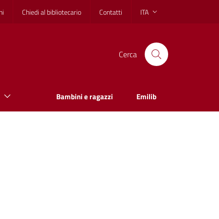
hi
Chiedi al bibliotecario
Contatti
ITA
Cerca
Bambini e ragazzi
Emilib