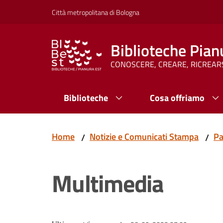
Vai al contenuto
Vai alla navigazione
Vai al footer
Città metropolitana di Bologna
Biblioteche Pian
CONOSCERE, CREARE, RICREAR
Biblioteche
Cosa offriamo
Home
Notizie e Comunicati Stampa
Pa
/
/
Multimedia