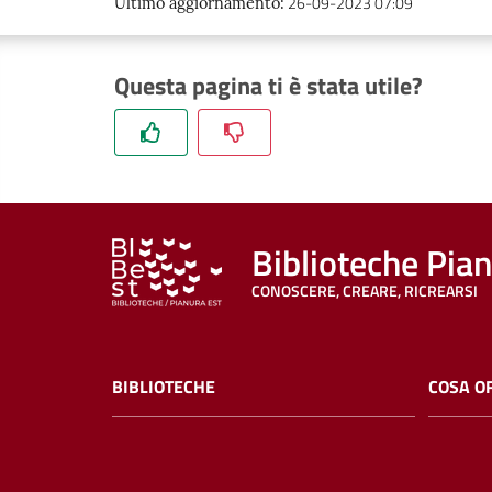
26-09-2023 07:09
Ultimo aggiornamento
:
Questa pagina ti è stata utile?
Biblioteche Pia
CONOSCERE, CREARE, RICREARSI
BIBLIOTECHE
COSA O