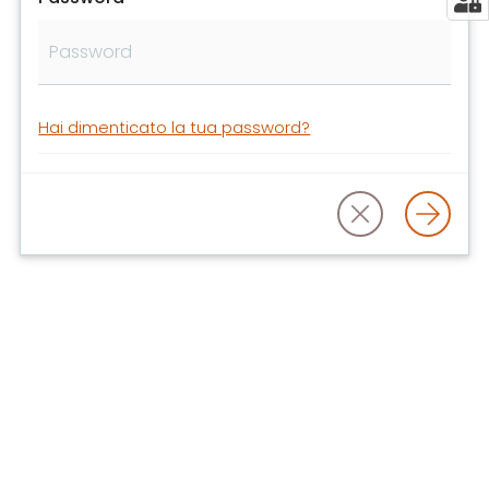
libri
e
film
Calendario
Hai dimenticato la tua password?
Online
Bambini
e
ragazzi
E
m
i