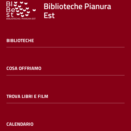
Trova
Biblioteche Pianura
libri
Est
e
film
BIBLIOTECHE
Calendario
Online
COSA OFFRIAMO
TROVA LIBRI E FILM
Bambini
e
ragazzi
CALENDARIO