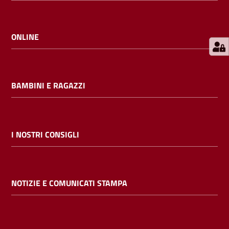
E
m
i
ONLINE
l
i
b
BAMBINI E RAGAZZI
Cerca nei
I NOSTRI CONSIGLI
cataloghi
Chiedi al
NOTIZIE E COMUNICATI STAMPA
bibliotecario
Contatti