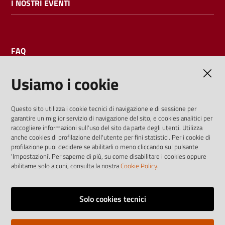
I NOSTRI EVENTI
FAQ
Usiamo i cookie
AMMINISTRAZIONE TRASPARENTE
Questo sito utilizza i cookie tecnici di navigazione e di sessione per
garantire un miglior servizio di navigazione del sito, e cookies analitici per
I dati personali pubblicati sono riutilizzabili solo alle condizioni
raccogliere informazioni sull'uso del sito da parte degli utenti. Utilizza
previste dalla direttiva comunitaria 2003/98/CE e dal d.lgs.
anche cookies di profilazione dell'utente per fini statistici. Per i cookie di
profilazione puoi decidere se abilitarli o meno cliccando sul pulsante
36/2006
'Impostazioni'. Per saperne di più, su come disabilitare i cookies oppure
abilitarne solo alcuni, consulta la nostra
Cookie Policy
.
Vai alla pagina
Media policy
Solo cookies tecnici
Note legali