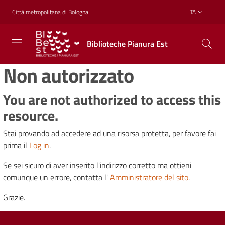
Vai al contenuto
Vai alla navigazione
Vai al footer
Città metropolitana di Bologna
ITA
Biblioteche
Biblioteche Pianura Est
Pianura
Est
Non autorizzato
CONOSCERE,
CREARE,
RICREARSI
You are not authorized to access this
resource.
Stai provando ad accedere ad una risorsa protetta, per favore fai
Biblioteche
prima il
Log in
.
Se sei sicuro di aver inserito l'indirizzo corretto ma ottieni
Cosa
comunque un errore, contatta l'
Amministratore del sito
.
offriamo
Grazie.