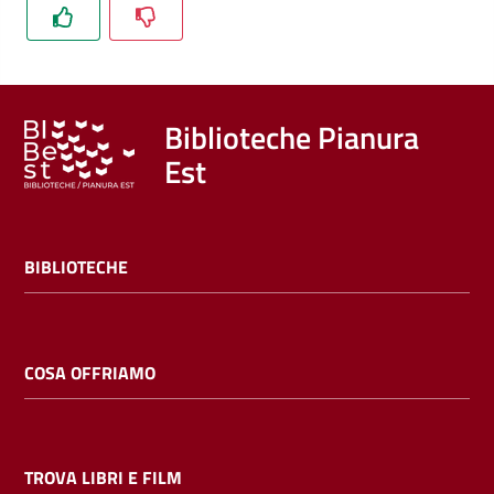
Trova
libri
e
film
Biblioteche Pianura
Est
Calendario
Online
BIBLIOTECHE
COSA OFFRIAMO
Bambini
e
ragazzi
TROVA LIBRI E FILM