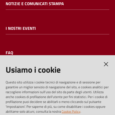
NOTIZIE E COMUNICATI STAMPA
I NOSTRI EVENTI
FAQ
Usiamo i cookie
AMMINISTRAZIONE TRASPARENTE
Questo sito utilizza i cookie tecnici di navigazione e di sessione per
garantire un miglior servizio di navigazione del sito, e cookies analitici per
I dati personali pubblicati sono riutilizzabili solo alle condizioni
raccogliere informazioni sull'uso del sito da parte degli utenti. Utilizza
previste dalla direttiva comunitaria 2003/98/CE e dal d.lgs.
anche cookies di profilazione dell'utente per fini statistici. Per i cookie di
profilazione puoi decidere se abilitarli o meno cliccando sul pulsante
36/2006
'Impostazioni'. Per saperne di più, su come disabilitare i cookies oppure
abilitarne solo alcuni, consulta la nostra
Cookie Policy
.