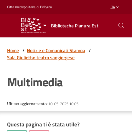
Vai al contenuto
Vai alla navigazione
Vai al footer
Città metropolitana di Bologna
ITA
Biblioteche
Biblioteche Pianura Est
Pianura
Est
CONOSCERE,
CREARE,
Home
/
Notizie e Comunicati Stampa
/
RICREARSI
Sala Giulietta: teatro sangiorgese
Multimedia
Biblioteche
Cosa
10-05-2025 10:05
Ultimo aggiornamento
:
offriamo
Questa pagina ti è stata utile?