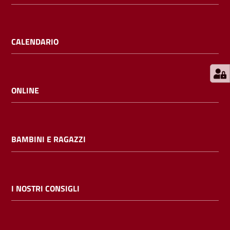
E
m
i
CALENDARIO
l
i
b
ONLINE
Cerca nei
BAMBINI E RAGAZZI
cataloghi
Chiedi al
bibliotecario
I NOSTRI CONSIGLI
Contatti