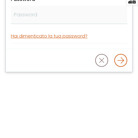
libri
e
film
Calendario
Hai dimenticato la tua password?
Online
Bambini
e
ragazzi
E
m
i