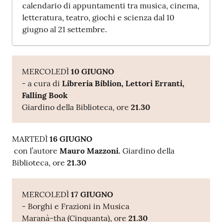
calendario di appuntamenti tra musica, cinema,
E
letteratura, teatro, giochi e scienza dal 10
m
giugno al 21 settembre.
i
l
i
b
MERCOLEDÌ
10 GIUGNO
- a cura di
Libreria Biblion, Lettori Erranti,
Falling Book
Giardino della Biblioteca, ore
21.30
Cerca nei
cataloghi
MARTEDÌ
16 GIUGNO
con l’autore
Mauro Mazzoni.
Giardino della
Biblioteca, ore
21.30
Chiedi al
bibliotecario
MERCOLEDÌ
17 GIUGNO
Contatti
- Borghi e Frazioni in Musica
Maranà-tha (Cinquanta), ore
21.30