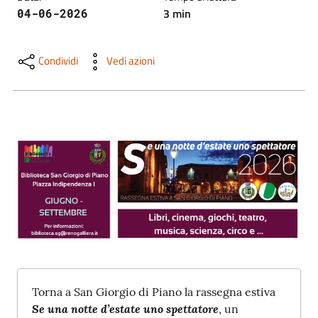
Trova
3
min
04-06-2026
libri
e
film
Condividi
Vedi azioni
Calendario
Online
Bambini
e
ragazzi
Torna a San Giorgio di Piano la rassegna estiva
Se una notte d’estate uno spettatore
, un