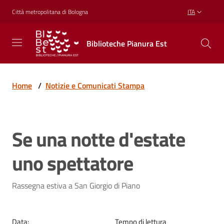
Vai al contenuto
Vai alla navigazione
Vai al footer
Città metropolitana di Bologna
ITA
Biblioteche
Biblioteche Pianura Est
Pianura
Est
CONOSCERE,
CREARE,
Home
/
Notizie e Comunicati Stampa
RICREARSI
Se una notte d'estate
Biblioteche
Salta al contenuto
uno spettatore
Cosa
offriamo
Rassegna estiva a San Giorgio di Piano
Data
:
Tempo di lettura