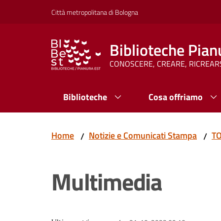
Vai al contenuto
Vai alla navigazione
Vai al footer
Città metropolitana di Bologna
Biblioteche Pian
CONOSCERE, CREARE, RICREAR
Biblioteche
Cosa offriamo
Home
Notizie e Comunicati Stampa
TO
/
/
Multimedia