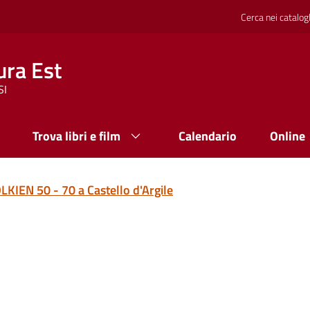
Cerca nei catalog
ura Est
SI
Trova libri e film
Calendario
Online
LKIEN 50 - 70 a Castello d'Argile