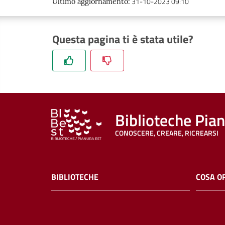
31-10-2023 09:10
Ultimo aggiornamento
:
Questa pagina ti è stata utile?
Biblioteche Pia
CONOSCERE, CREARE, RICREARSI
BIBLIOTECHE
COSA O