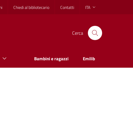
hi
Chiedi al bibliotecario
Contatti
ITA
Cerca
Bambini e ragazzi
Emilib