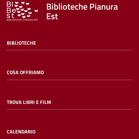
Trova
Biblioteche Pianura
libri
Est
e
film
BIBLIOTECHE
Calendario
Online
COSA OFFRIAMO
TROVA LIBRI E FILM
Bambini
e
ragazzi
CALENDARIO