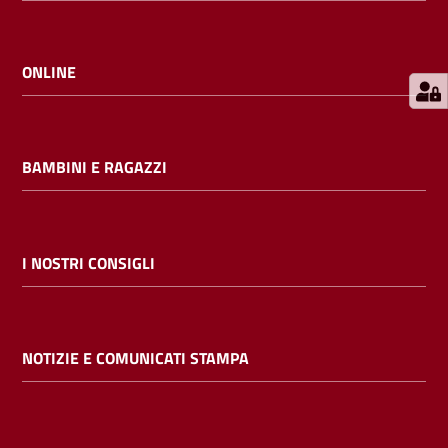
E
m
i
ONLINE
l
i
b
BAMBINI E RAGAZZI
Cerca nei
I NOSTRI CONSIGLI
cataloghi
Chiedi al
NOTIZIE E COMUNICATI STAMPA
bibliotecario
Contatti