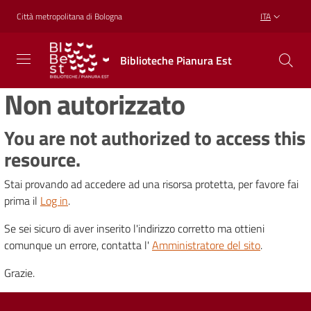
Vai al contenuto
Vai alla navigazione
Vai al footer
Città metropolitana di Bologna
ITA
Biblioteche
Biblioteche Pianura Est
Pianura
Est
Non autorizzato
CONOSCERE,
CREARE,
RICREARSI
You are not authorized to access this
resource.
Stai provando ad accedere ad una risorsa protetta, per favore fai
Biblioteche
prima il
Log in
.
Se sei sicuro di aver inserito l'indirizzo corretto ma ottieni
Cosa
comunque un errore, contatta l'
Amministratore del sito
.
offriamo
Grazie.