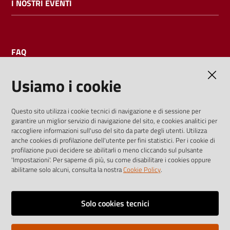
I NOSTRI EVENTI
FAQ
Usiamo i cookie
AMMINISTRAZIONE TRASPARENTE
Questo sito utilizza i cookie tecnici di navigazione e di sessione per
garantire un miglior servizio di navigazione del sito, e cookies analitici per
I dati personali pubblicati sono riutilizzabili solo alle condizioni
raccogliere informazioni sull'uso del sito da parte degli utenti. Utilizza
previste dalla direttiva comunitaria 2003/98/CE e dal d.lgs.
anche cookies di profilazione dell'utente per fini statistici. Per i cookie di
profilazione puoi decidere se abilitarli o meno cliccando sul pulsante
36/2006
'Impostazioni'. Per saperne di più, su come disabilitare i cookies oppure
abilitarne solo alcuni, consulta la nostra
Cookie Policy
.
Vai alla pagina
Media policy
Solo cookies tecnici
Note legali