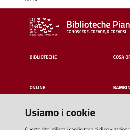
Biblioteche Pia
CONOSCERE, CREARE, RICREARSI
BIBLIOTECHE
COSA O
ONLINE
BAMBIN
Usiamo i cookie
I NOSTRI EVENTI
FAQ
Questo sito utilizza i cookie tecnici di navigazione