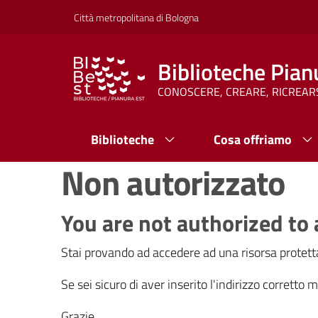
Vai al contenuto
Vai alla navigazione
Vai al footer
Città metropolitana di Bologna
Biblioteche Pian
CONOSCERE, CREARE, RICREAR
Biblioteche
Cosa offriamo
Non autorizzato
You are not authorized to 
Stai provando ad accedere ad una risorsa protetta
Se sei sicuro di aver inserito l'indirizzo corretto
Grazie.