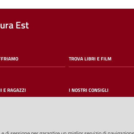
nura Est
FFRIAMO
TROVA LIBRI E FILM
I E RAGAZZI
I NOSTRI CONSIGLI
AMMINISTRAZIONE TRASPARE
 e di sessione per garantire un miglior servizio di navigazione 