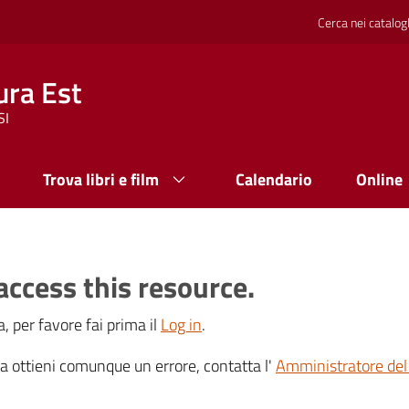
Cerca nei catalog
ura Est
SI
Trova libri e film
Calendario
Online
access this resource.
, per favore fai prima il
Log in
.
 ma ottieni comunque un errore, contatta l'
Amministratore del 