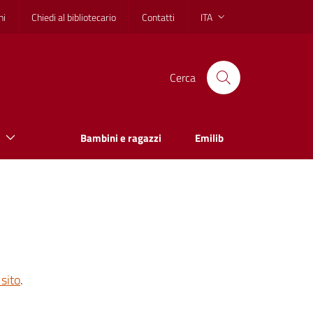
hi
Chiedi al bibliotecario
Contatti
ITA
Cerca
Bambini e ragazzi
Emilib
sito
.