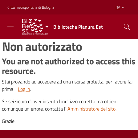
Vai al contenuto
Vai alla navigazione
Vai al footer
Città metropolitana di Bologna
ITA
Biblioteche
Biblioteche Pianura Est
Pianura
Est
Non autorizzato
CONOSCERE,
CREARE,
RICREARSI
You are not authorized to access this
resource.
Stai provando ad accedere ad una risorsa protetta, per favore fai
Biblioteche
prima il
Log in
.
Se sei sicuro di aver inserito l'indirizzo corretto ma ottieni
Cosa
comunque un errore, contatta l'
Amministratore del sito
.
offriamo
Grazie.