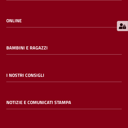
E
m
i
ONLINE
l
i
b
BAMBINI E RAGAZZI
Cerca nei
I NOSTRI CONSIGLI
cataloghi
Chiedi al
NOTIZIE E COMUNICATI STAMPA
bibliotecario
Contatti