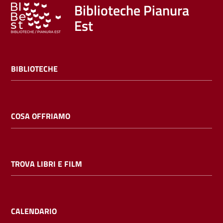
Trova
Biblioteche Pianura
libri
Est
e
film
BIBLIOTECHE
Calendario
Online
COSA OFFRIAMO
TROVA LIBRI E FILM
Bambini
e
ragazzi
CALENDARIO