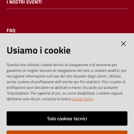
I NOSTRI EVENTI
FAQ
Usiamo i cookie
AMMINISTRAZIONE TRASPARENTE
Questo sito utilizza i cookie tecnici di navigazione e di sessione per
garantire un miglior servizio di navigazione del sito, e cookies analitici per
I dati personali pubblicati sono riutilizzabili solo alle condizioni
raccogliere informazioni sull'uso del sito da parte degli utenti. Utilizza
previste dalla direttiva comunitaria 2003/98/CE e dal d.lgs.
anche cookies di profilazione dell'utente per fini statistici. Per i cookie di
profilazione puoi decidere se abilitarli o meno cliccando sul pulsante
36/2006
'Impostazioni'. Per saperne di più, su come disabilitare i cookies oppure
abilitarne solo alcuni, consulta la nostra
Cookie Policy
.
Vai alla pagina
Media policy
Solo cookies tecnici
Note legali