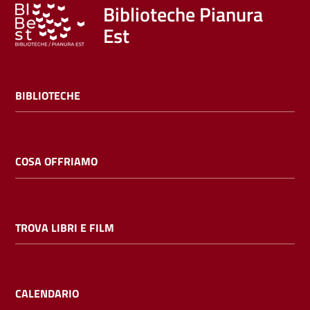
Trova
Biblioteche Pianura
libri
Est
e
film
BIBLIOTECHE
Calendario
Online
COSA OFFRIAMO
TROVA LIBRI E FILM
Bambini
e
ragazzi
CALENDARIO