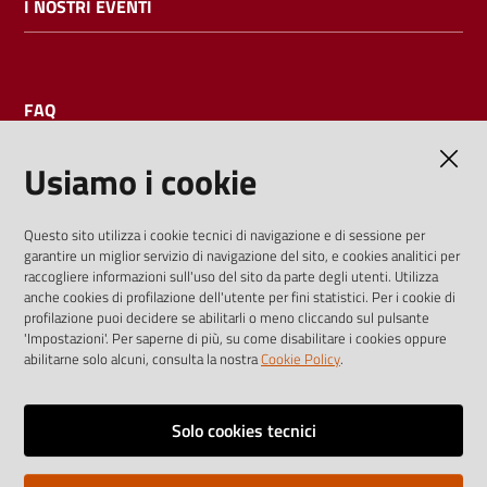
I NOSTRI EVENTI
FAQ
Usiamo i cookie
AMMINISTRAZIONE TRASPARENTE
Questo sito utilizza i cookie tecnici di navigazione e di sessione per
garantire un miglior servizio di navigazione del sito, e cookies analitici per
I dati personali pubblicati sono riutilizzabili solo alle condizioni
raccogliere informazioni sull'uso del sito da parte degli utenti. Utilizza
previste dalla direttiva comunitaria 2003/98/CE e dal d.lgs.
anche cookies di profilazione dell'utente per fini statistici. Per i cookie di
profilazione puoi decidere se abilitarli o meno cliccando sul pulsante
36/2006
'Impostazioni'. Per saperne di più, su come disabilitare i cookies oppure
abilitarne solo alcuni, consulta la nostra
Cookie Policy
.
Vai alla pagina
Media policy
Solo cookies tecnici
Note legali