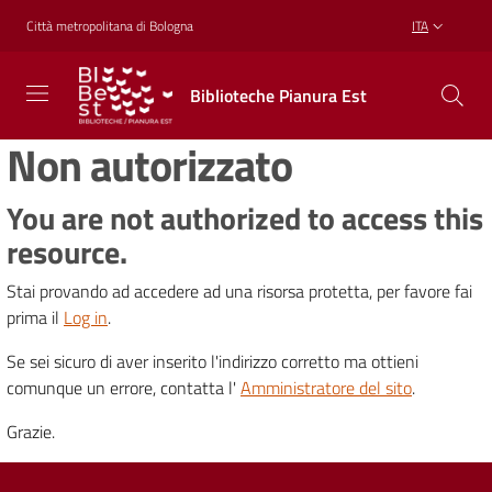
Vai al contenuto
Vai alla navigazione
Vai al footer
Città metropolitana di Bologna
ITA
Biblioteche
Biblioteche Pianura Est
Pianura
Est
Non autorizzato
CONOSCERE,
CREARE,
RICREARSI
You are not authorized to access this
resource.
Stai provando ad accedere ad una risorsa protetta, per favore fai
Biblioteche
prima il
Log in
.
Se sei sicuro di aver inserito l'indirizzo corretto ma ottieni
Cosa
comunque un errore, contatta l'
Amministratore del sito
.
offriamo
Grazie.