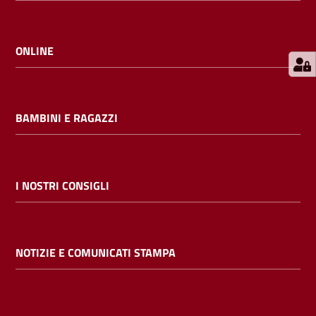
E
m
i
ONLINE
l
i
b
BAMBINI E RAGAZZI
Cerca nei
I NOSTRI CONSIGLI
cataloghi
Chiedi al
NOTIZIE E COMUNICATI STAMPA
bibliotecario
Contatti