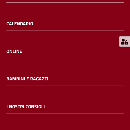
E
m
i
CALENDARIO
l
i
b
ONLINE
Cerca nei
BAMBINI E RAGAZZI
cataloghi
Chiedi al
bibliotecario
I NOSTRI CONSIGLI
Contatti