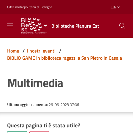
Vai al contenuto
Vai alla navigazione
Vai al footer
Città metropolitana di Bologna
ITA
Biblioteche
Biblioteche Pianura Est
Pianura
Est
CONOSCERE,
CREARE,
Home
/
I nostri eventi
/
RICREARSI
BIBLIO GAME in biblioteca ragazzi a San Pietro in Casale
Multimedia
Biblioteche
Cosa
26-06-2023 07:06
Ultimo aggiornamento
:
offriamo
Questa pagina ti è stata utile?