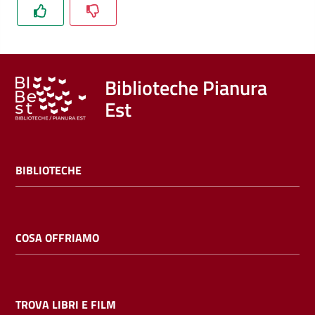
Trova
libri
e
film
Biblioteche Pianura
Est
Calendario
Online
BIBLIOTECHE
COSA OFFRIAMO
Bambini
e
ragazzi
TROVA LIBRI E FILM