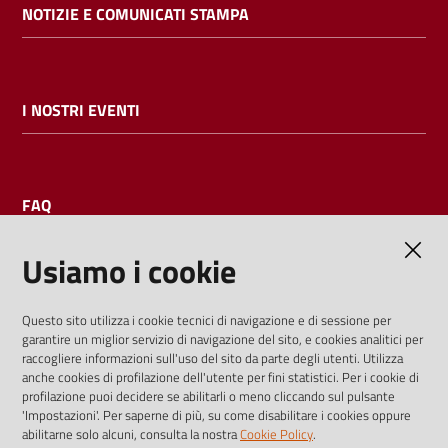
NOTIZIE E COMUNICATI STAMPA
I NOSTRI EVENTI
FAQ
Usiamo i cookie
AMMINISTRAZIONE TRASPARENTE
Questo sito utilizza i cookie tecnici di navigazione e di sessione per
garantire un miglior servizio di navigazione del sito, e cookies analitici per
I dati personali pubblicati sono riutilizzabili solo alle condizioni
raccogliere informazioni sull'uso del sito da parte degli utenti. Utilizza
previste dalla direttiva comunitaria 2003/98/CE e dal d.lgs.
anche cookies di profilazione dell'utente per fini statistici. Per i cookie di
profilazione puoi decidere se abilitarli o meno cliccando sul pulsante
36/2006
'Impostazioni'. Per saperne di più, su come disabilitare i cookies oppure
abilitarne solo alcuni, consulta la nostra
Cookie Policy
.