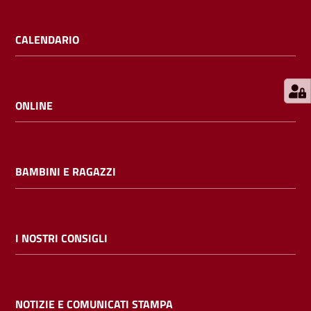
E
m
CALENDARIO
i
l
i
b
ONLINE
BAMBINI E RAGAZZI
Cerca nei
cataloghi
Chiedi al
I NOSTRI CONSIGLI
bibliotecario
Contatti
NOTIZIE E COMUNICATI STAMPA