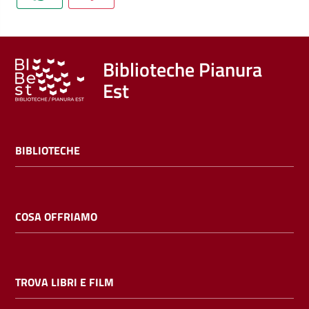
Trova
libri
e
film
Biblioteche Pianura
Est
Calendario
Online
BIBLIOTECHE
COSA OFFRIAMO
Bambini
e
TROVA LIBRI E FILM
ragazzi