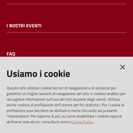
I NOSTRI EVENTI
FAQ
Usiamo i cookie
AMMINISTRAZIONE TRASPARENTE
Questo sito utilizza i cookie tecnici di navigazione e di sessione per
garantire un miglior servizio di navigazione del sito, e cookies analitici per
I dati personali pubblicati sono riutilizzabili solo alle condizioni
raccogliere informazioni sull'uso del sito da parte degli utenti. Utilizza
previste dalla direttiva comunitaria 2003/98/CE e dal d.lgs.
anche cookies di profilazione dell'utente per fini statistici. Per i cookie di
profilazione puoi decidere se abilitarli o meno cliccando sul pulsante
36/2006
'Impostazioni'. Per saperne di più, su come disabilitare i cookies oppure
abilitarne solo alcuni, consulta la nostra
Cookie Policy
.