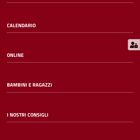
E
m
i
CALENDARIO
l
i
b
ONLINE
Cerca nei
BAMBINI E RAGAZZI
cataloghi
Chiedi al
bibliotecario
I NOSTRI CONSIGLI
Contatti