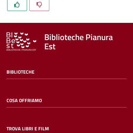
Trova
libri
e
film
Biblioteche Pianura
Est
Calendario
Online
BIBLIOTECHE
COSA OFFRIAMO
Bambini
e
ragazzi
TROVA LIBRI E FILM