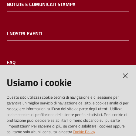
NOTIZIE E COMUNICATI STAMPA
I NOSTRI EVENTI
FAQ
Usiamo i cookie
AMMINISTRAZIONE TRASPARENTE
Questo sito utilizza i cookie tecnici di navigazione e di sessione per
garantire un miglior servizio di navigazione del sito, e cookies analitici per
I dati personali pubblicati sono riutilizzabili solo alle condizioni
raccogliere informazioni sull'uso del sito da parte degli utenti. Utilizza
previste dalla direttiva comunitaria 2003/98/CE e dal d.lgs.
anche cookies di profilazione dell'utente per fini statistici. Per i cookie di
profilazione puoi decidere se abilitarli o meno cliccando sul pulsante
36/2006
'Impostazioni'. Per saperne di più, su come disabilitare i cookies oppure
abilitarne solo alcuni, consulta la nostra
Cookie Policy
.