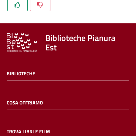
Trova
libri
e
film
Biblioteche Pianura
Est
Calendario
Online
BIBLIOTECHE
COSA OFFRIAMO
Bambini
e
ragazzi
TROVA LIBRI E FILM