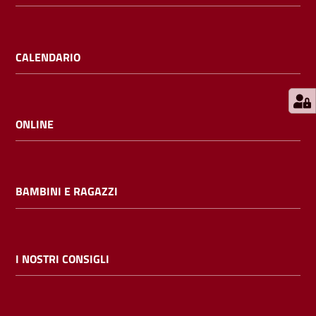
E
m
i
CALENDARIO
l
i
b
ONLINE
Cerca nei
BAMBINI E RAGAZZI
cataloghi
Chiedi al
bibliotecario
I NOSTRI CONSIGLI
Contatti