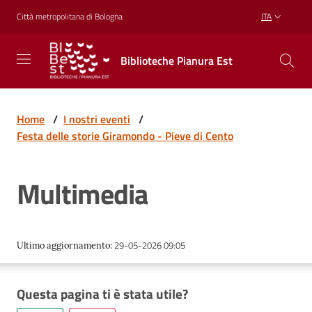
Vai al contenuto
Vai alla navigazione
Vai al footer
Città metropolitana di Bologna
ITA
Biblioteche
Biblioteche Pianura Est
Pianura
Est
CONOSCERE,
CREARE,
Home
/
I nostri eventi
/
RICREARSI
Festa delle storie Giramondo - Pieve di Cento
Multimedia
Biblioteche
Cosa
29-05-2026 09:05
Ultimo aggiornamento
:
offriamo
Questa pagina ti è stata utile?