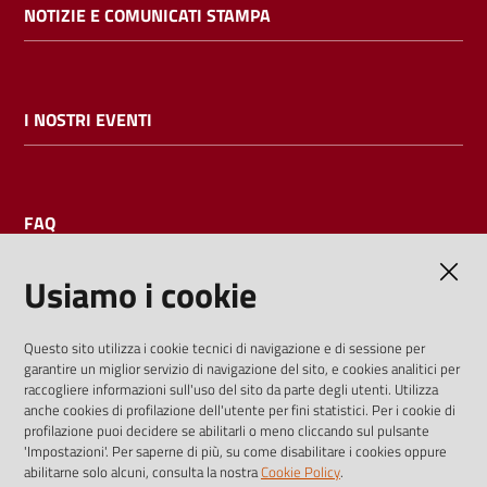
NOTIZIE E COMUNICATI STAMPA
I NOSTRI EVENTI
FAQ
Usiamo i cookie
AMMINISTRAZIONE TRASPARENTE
Questo sito utilizza i cookie tecnici di navigazione e di sessione per
garantire un miglior servizio di navigazione del sito, e cookies analitici per
I dati personali pubblicati sono riutilizzabili solo alle condizioni
raccogliere informazioni sull'uso del sito da parte degli utenti. Utilizza
previste dalla direttiva comunitaria 2003/98/CE e dal d.lgs.
anche cookies di profilazione dell'utente per fini statistici. Per i cookie di
profilazione puoi decidere se abilitarli o meno cliccando sul pulsante
36/2006
'Impostazioni'. Per saperne di più, su come disabilitare i cookies oppure
abilitarne solo alcuni, consulta la nostra
Cookie Policy
.