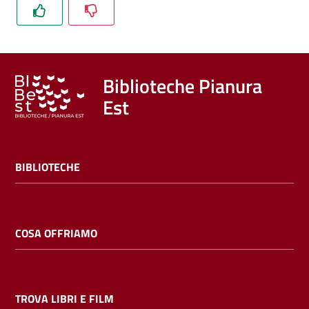
Trova
libri
e
film
Biblioteche Pianura
Est
Calendario
Online
BIBLIOTECHE
COSA OFFRIAMO
Bambini
e
ragazzi
TROVA LIBRI E FILM