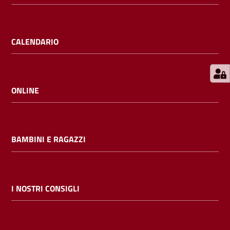
E
m
i
CALENDARIO
l
i
b
ONLINE
Cerca nei
BAMBINI E RAGAZZI
cataloghi
Chiedi al
bibliotecario
I NOSTRI CONSIGLI
Contatti