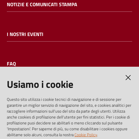
NOTIZIE E COMUNICATI STAMPA
I NOSTRI EVENTI
FAQ
Usiamo i cookie
AMMINISTRAZIONE TRASPARENTE
Questo sito utilizza i cookie tecnici di navigazione e di sessione per
garantire un miglior servizio di navigazione del sito, e cookies analitici per
I dati personali pubblicati sono riutilizzabili solo alle condizioni
raccogliere informazioni sull'uso del sito da parte degli utenti. Utilizza
previste dalla direttiva comunitaria 2003/98/CE e dal d.lgs.
anche cookies di profilazione dell'utente per fini statistici. Per i cookie di
profilazione puoi decidere se abilitarli o meno cliccando sul pulsante
36/2006
'Impostazioni'. Per saperne di più, su come disabilitare i cookies oppure
abilitarne solo alcuni, consulta la nostra
Cookie Policy
.