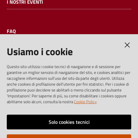
I NOSTRI EVENTI
FAQ
Usiamo i cookie
AMMINISTRAZIONE TRASPARENTE
Questo sito utilizza i cookie tecnici di navigazione e di sessione per
garantire un miglior servizio di navigazione del sito, e cookies analitici per
I dati personali pubblicati sono riutilizzabili solo alle condizioni
raccogliere informazioni sull'uso del sito da parte degli utenti. Utilizza
previste dalla direttiva comunitaria 2003/98/CE e dal d.lgs.
anche cookies di profilazione dell'utente per fini statistici. Per i cookie di
profilazione puoi decidere se abilitarli o meno cliccando sul pulsante
36/2006
'Impostazioni'. Per saperne di più, su come disabilitare i cookies oppure
abilitarne solo alcuni, consulta la nostra
Cookie Policy
.
Vai alla pagina
Media policy
Solo cookies tecnici
Note legali