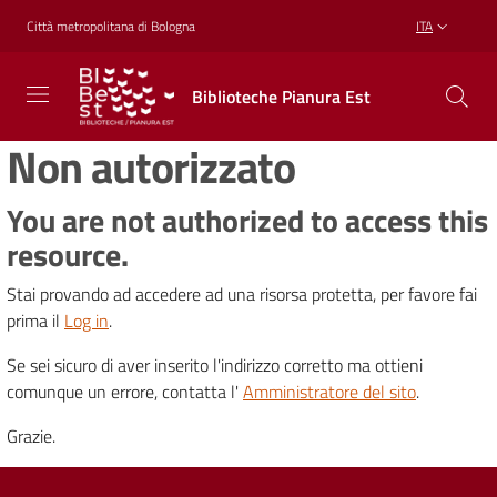
Vai al contenuto
Vai alla navigazione
Vai al footer
Città metropolitana di Bologna
ITA
Biblioteche
Biblioteche Pianura Est
Pianura
Est
Non autorizzato
CONOSCERE,
CREARE,
RICREARSI
You are not authorized to access this
resource.
Stai provando ad accedere ad una risorsa protetta, per favore fai
Biblioteche
prima il
Log in
.
Se sei sicuro di aver inserito l'indirizzo corretto ma ottieni
Cosa
comunque un errore, contatta l'
Amministratore del sito
.
offriamo
Grazie.