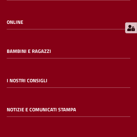
E
m
i
ONLINE
l
i
b
BAMBINI E RAGAZZI
Cerca nei
I NOSTRI CONSIGLI
cataloghi
Chiedi al
NOTIZIE E COMUNICATI STAMPA
bibliotecario
Contatti