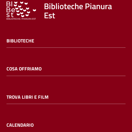
Trova
Biblioteche Pianura
libri
Est
e
film
BIBLIOTECHE
Calendario
Online
COSA OFFRIAMO
TROVA LIBRI E FILM
Bambini
e
ragazzi
CALENDARIO