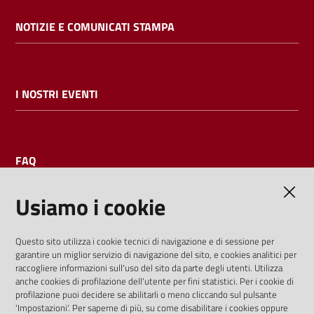
NOTIZIE E COMUNICATI STAMPA
I NOSTRI EVENTI
FAQ
Usiamo i cookie
AMMINISTRAZIONE TRASPARENTE
Questo sito utilizza i cookie tecnici di navigazione e di sessione per
garantire un miglior servizio di navigazione del sito, e cookies analitici per
I dati personali pubblicati sono riutilizzabili solo alle condizioni
raccogliere informazioni sull'uso del sito da parte degli utenti. Utilizza
previste dalla direttiva comunitaria 2003/98/CE e dal d.lgs.
anche cookies di profilazione dell'utente per fini statistici. Per i cookie di
profilazione puoi decidere se abilitarli o meno cliccando sul pulsante
36/2006
'Impostazioni'. Per saperne di più, su come disabilitare i cookies oppure