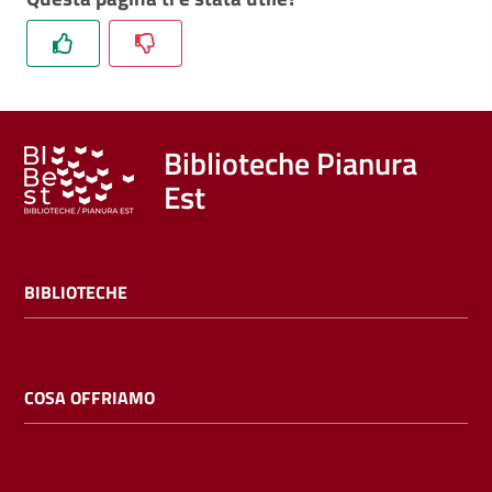
Trova
libri
e
film
Biblioteche Pianura
Calendario
Est
Online
BIBLIOTECHE
COSA OFFRIAMO
Bambini
e
ragazzi