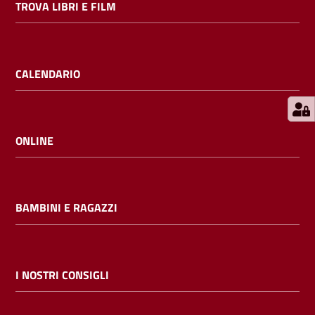
TROVA LIBRI E FILM
E
m
i
l
CALENDARIO
i
b
ONLINE
Cerca nei
cataloghi
BAMBINI E RAGAZZI
Chiedi al
bibliotecario
I NOSTRI CONSIGLI
Contatti