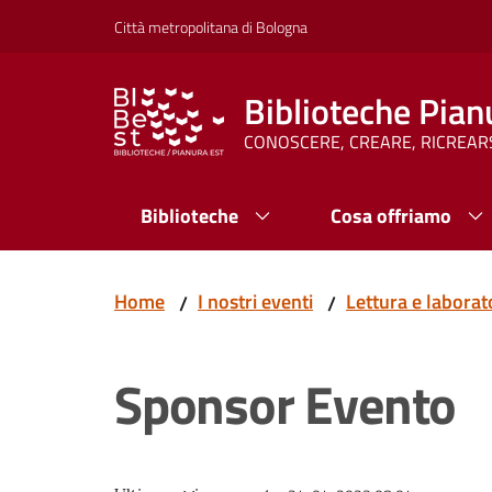
Vai al contenuto
Vai alla navigazione
Vai al footer
Città metropolitana di Bologna
Biblioteche Pian
CONOSCERE, CREARE, RICREAR
Biblioteche
Cosa offriamo
Home
I nostri eventi
Lettura e laborato
/
/
Sponsor Evento