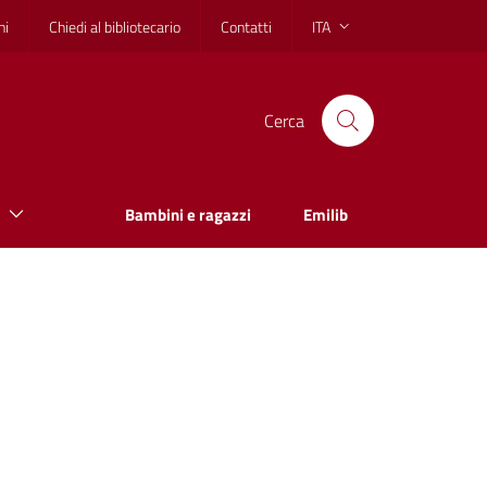
hi
Chiedi al bibliotecario
Contatti
ITA
Cerca
Bambini e ragazzi
Emilib