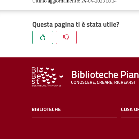
24-04-2023 08:04
Ultimo aggiornamento
:
Questa pagina ti è stata utile?
Biblioteche Pia
CONOSCERE, CREARE, RICREARSI
BIBLIOTECHE
COSA O