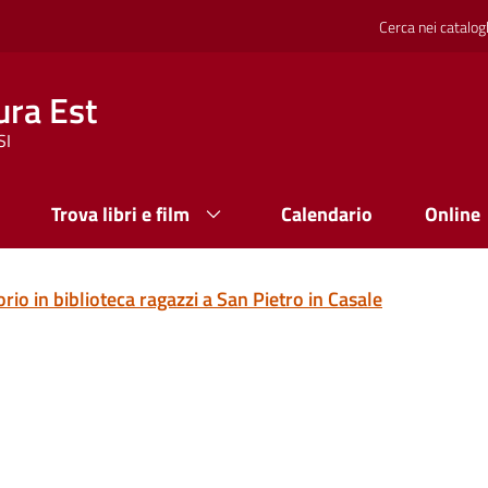
Cerca nei catalog
ura Est
SI
Trova libri e film
Calendario
Online
rio in biblioteca ragazzi a San Pietro in Casale