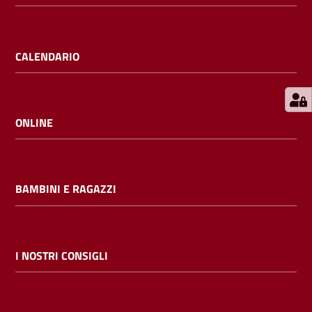
E
m
i
CALENDARIO
l
i
b
ONLINE
Cerca nei
BAMBINI E RAGAZZI
cataloghi
Chiedi al
bibliotecario
I NOSTRI CONSIGLI
Contatti