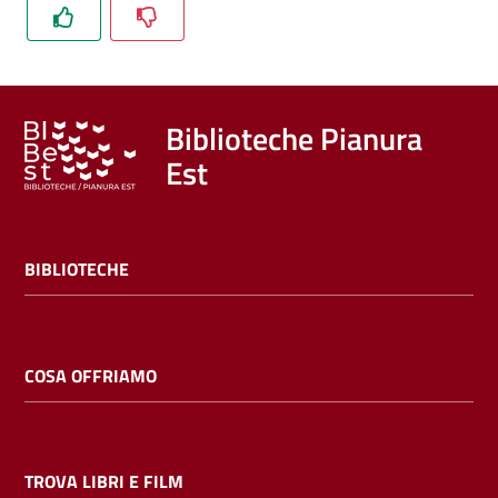
Trova
libri
e
film
Biblioteche Pianura
Est
Calendario
Online
BIBLIOTECHE
COSA OFFRIAMO
Bambini
e
ragazzi
TROVA LIBRI E FILM