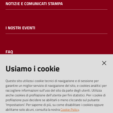
NOTIZIE E COMUNICATI STAMPA
I NOSTRI EVENTI
FAQ
Usiamo i cookie
AMMINISTRAZIONE TRASPARENTE
Questo sito utilizza i cookie tecnici di navigazione e di sessione per
garantire un miglior servizio di navigazione del sito, e cookies analitici per
I dati personali pubblicati sono riutilizzabili solo alle condizioni
raccogliere informazioni sull'uso del sito da parte degli utenti. Utilizza
previste dalla direttiva comunitaria 2003/98/CE e dal d.lgs.
anche cookies di profilazione dell'utente per fini statistici. Per i cookie di
profilazione puoi decidere se abilitarli o meno cliccando sul pulsante
36/2006
'Impostazioni'. Per saperne di più, su come disabilitare i cookies oppure
abilitarne solo alcuni, consulta la nostra
Cookie Policy
.