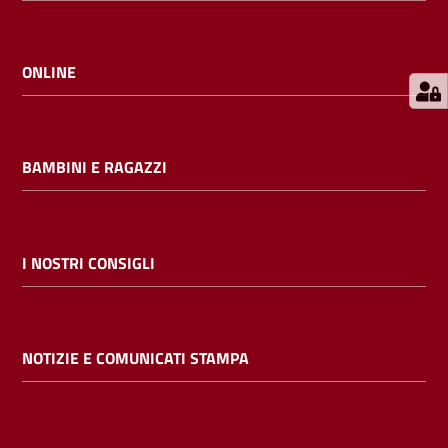
E
m
i
ONLINE
l
i
b
BAMBINI E RAGAZZI
Cerca nei
I NOSTRI CONSIGLI
cataloghi
Chiedi al
NOTIZIE E COMUNICATI STAMPA
bibliotecario
Contatti