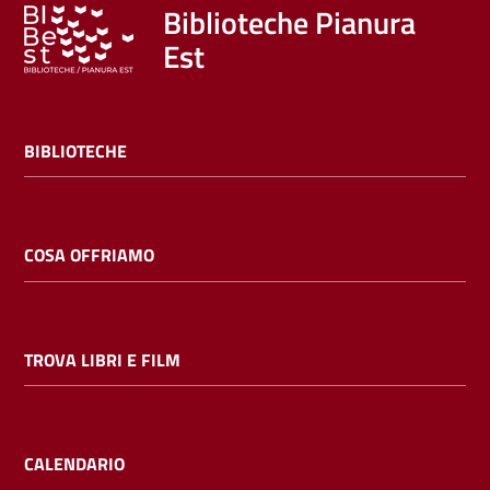
Trova
Biblioteche Pianura
libri
Est
e
film
BIBLIOTECHE
Calendario
Online
COSA OFFRIAMO
TROVA LIBRI E FILM
Bambini
e
ragazzi
CALENDARIO