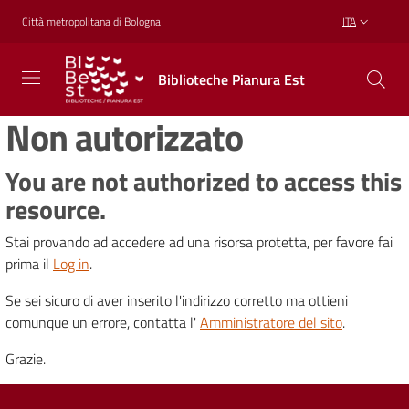
Vai al contenuto
Vai alla navigazione
Vai al footer
Città metropolitana di Bologna
ITA
Biblioteche
Biblioteche Pianura Est
Pianura
Est
Non autorizzato
CONOSCERE,
CREARE,
RICREARSI
You are not authorized to access this
resource.
Stai provando ad accedere ad una risorsa protetta, per favore fai
Biblioteche
prima il
Log in
.
Se sei sicuro di aver inserito l'indirizzo corretto ma ottieni
Cosa
comunque un errore, contatta l'
Amministratore del sito
.
offriamo
Grazie.