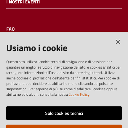
I NOSTRI EVENTI
FAQ
Usiamo i cookie
AMMINISTRAZIONE TRASPARENTE
Questo sito utilizza i cookie tecnici di navigazione e di sessione per
garantire un miglior servizio di navigazione del sito, e cookies analitici per
I dati personali pubblicati sono riutilizzabili solo alle condizioni
raccogliere informazioni sull'uso del sito da parte degli utenti. Utilizza
previste dalla direttiva comunitaria 2003/98/CE e dal d.lgs.
anche cookies di profilazione dell'utente per fini statistici. Per i cookie di
profilazione puoi decidere se abilitarli o meno cliccando sul pulsante
36/2006
'Impostazioni'. Per saperne di più, su come disabilitare i cookies oppure
abilitarne solo alcuni, consulta la nostra
Cookie Policy
.
Vai alla pagina
Media policy
Solo cookies tecnici
Note legali