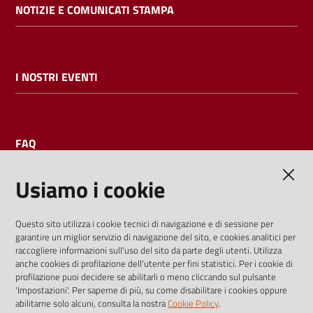
NOTIZIE E COMUNICATI STAMPA
I NOSTRI EVENTI
FAQ
Usiamo i cookie
AMMINISTRAZIONE TRASPARENTE
Questo sito utilizza i cookie tecnici di navigazione e di sessione per
garantire un miglior servizio di navigazione del sito, e cookies analitici per
I dati personali pubblicati sono riutilizzabili solo alle condizioni
raccogliere informazioni sull'uso del sito da parte degli utenti. Utilizza
previste dalla direttiva comunitaria 2003/98/CE e dal d.lgs.
anche cookies di profilazione dell'utente per fini statistici. Per i cookie di
profilazione puoi decidere se abilitarli o meno cliccando sul pulsante
36/2006
'Impostazioni'. Per saperne di più, su come disabilitare i cookies oppure
abilitarne solo alcuni, consulta la nostra
Cookie Policy
.