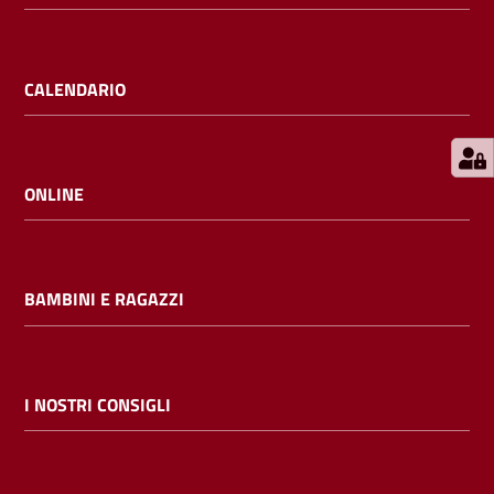
E
m
i
CALENDARIO
l
i
b
ONLINE
Cerca nei
BAMBINI E RAGAZZI
cataloghi
Chiedi al
bibliotecario
I NOSTRI CONSIGLI
Contatti