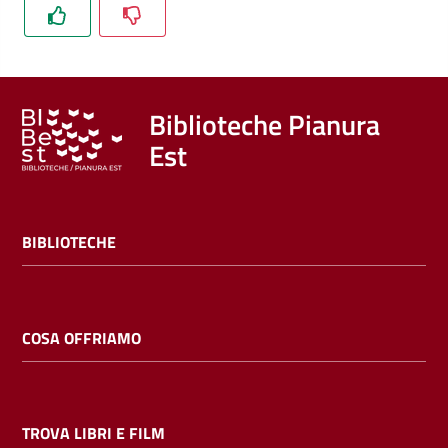
Trova
libri
e
film
Biblioteche Pianura
Est
Calendario
Online
BIBLIOTECHE
COSA OFFRIAMO
Bambini
e
ragazzi
TROVA LIBRI E FILM