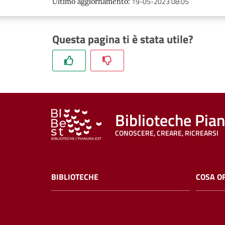
19-05-2023 08:05
Ultimo aggiornamento
:
Questa pagina ti è stata utile?
Biblioteche Pia
CONOSCERE, CREARE, RICREARSI
BIBLIOTECHE
COSA O