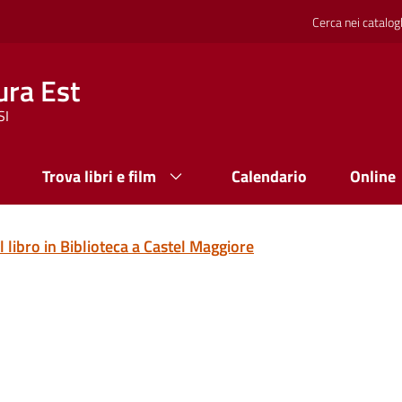
Cerca nei catalog
ura Est
SI
Trova libri e film
Calendario
Online
 libro in Biblioteca a Castel Maggiore