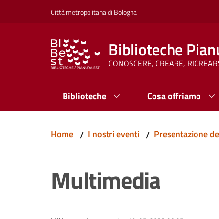
Vai al contenuto
Vai alla navigazione
Vai al footer
Città metropolitana di Bologna
Biblioteche Pian
CONOSCERE, CREARE, RICREAR
Biblioteche
Cosa offriamo
Home
I nostri eventi
Presentazione del
/
/
Multimedia