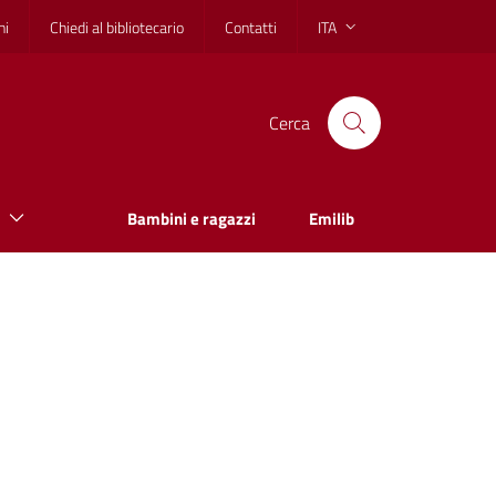
hi
Chiedi al bibliotecario
Contatti
ITA
Cerca
Bambini e ragazzi
Emilib