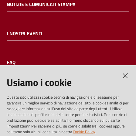
NOTIZIE E COMUNICATI STAMPA
I NOSTRI EVENTI
FAQ
Usiamo i cookie
AMMINISTRAZIONE TRASPARENTE
Questo sito utilizza i cookie tecnici di navigazione e di sessione per
garantire un miglior servizio di navigazione del sito, e cookies analitici per
I dati personali pubblicati sono riutilizzabili solo alle condizioni
raccogliere informazioni sull'uso del sito da parte degli utenti. Utilizza
previste dalla direttiva comunitaria 2003/98/CE e dal d.lgs.
anche cookies di profilazione dell'utente per fini statistici. Per i cookie di
profilazione puoi decidere se abilitarli o meno cliccando sul pulsante
36/2006
'Impostazioni'. Per saperne di più, su come disabilitare i cookies oppure
abilitarne solo alcuni, consulta la nostra
Cookie Policy
.