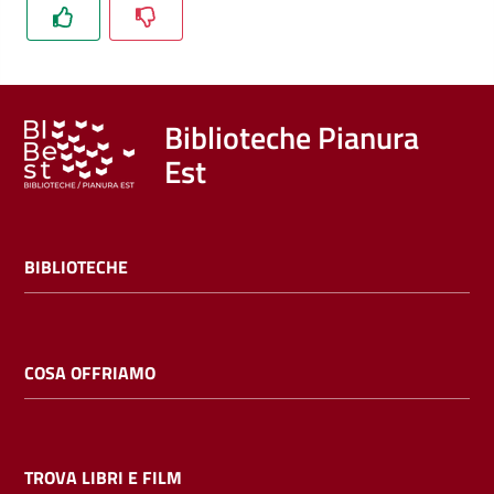
Trova
libri
e
film
Biblioteche Pianura
Est
Calendario
Online
BIBLIOTECHE
COSA OFFRIAMO
Bambini
e
ragazzi
TROVA LIBRI E FILM