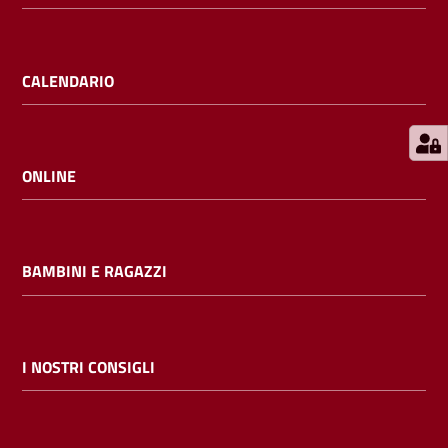
E
m
i
CALENDARIO
l
i
b
ONLINE
Cerca nei
BAMBINI E RAGAZZI
cataloghi
Chiedi al
bibliotecario
I NOSTRI CONSIGLI
Contatti