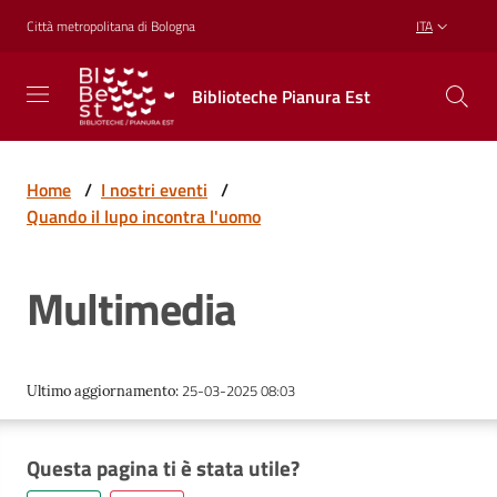
Vai al contenuto
Vai alla navigazione
Vai al footer
Città metropolitana di Bologna
ITA
Biblioteche
Biblioteche Pianura Est
Pianura
Est
CONOSCERE,
CREARE,
Home
/
I nostri eventi
/
RICREARSI
Quando il lupo incontra l'uomo
Multimedia
Biblioteche
Cosa
25-03-2025 08:03
Ultimo aggiornamento
:
offriamo
Questa pagina ti è stata utile?